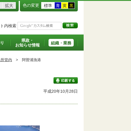
色の変更
拡大
標準
青
黄
黒
ト内検索
県政・
り
組織・業務
お知らせ情報
務所管内
>
阿曽浦漁港
平成20年10月28日
印刷する