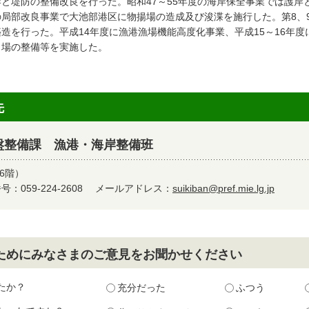
岸と堤防の整備改良を行った。昭和47～55年度の海岸保全事業では護岸と
の局部改良事業で大池部港区に物揚場の造成及び浚渫を施行した。第8、
築造を行った。平成14年度に漁港漁場機能高度化事業、平成15～16年
し場の整備等を実施した。
先
盤整備課 漁港・海岸整備班
6階）
：059-224-2608
メールアドレス：
suikiban@pref.mie.lg.jp
ためにみなさまのご意見をお聞かせください
たか？
充分だった
ふつう