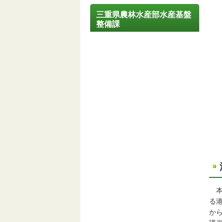
三重県農林水産部水産基盤
整備課
本
る
か