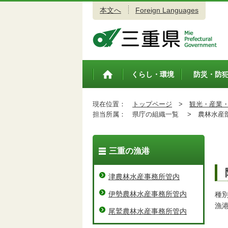
本文へ
Foreign Languages
三重県公式ウェブサイト
くらし・環境
防災・防
トップペ
ージ
現在位置：
トップページ
>
観光・産業
担当所属：
県庁の組織一覧 >
農林水産
三重の漁港
津農林水産事務所管内
伊勢農林水産事務所管内
種
漁
尾鷲農林水産事務所管内