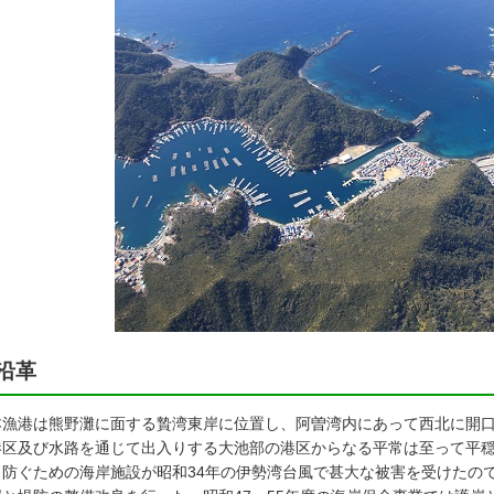
沿革
漁港は熊野灘に面する贄湾東岸に位置し、阿曽湾内にあって西北に開口
港区及び水路を通じて出入りする大池部の港区からなる平常は至って平
ら防ぐための海岸施設が昭和34年の伊勢湾台風で甚大な被害を受けたので