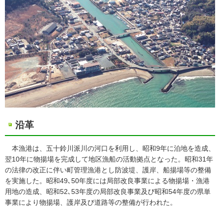
沿革
本漁港は、五十鈴川派川の河口を利用し、昭和9年に泊地を造成、
翌10年に物揚場を完成して地区漁船の活動拠点となった。昭和31年
の法律の改正に伴い町管理漁港とし防波堤、護岸、船揚場等の整備
を実施した。昭和49､50年度には局部改良事業による物揚場・漁港
用地の造成、昭和52､53年度の局部改良事業及び昭和54年度の県単
事業により物揚場、護岸及び道路等の整備が行われた。