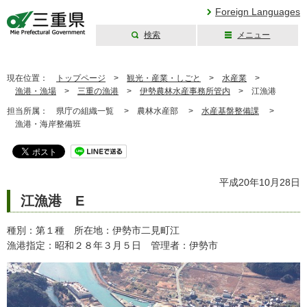
Foreign Languages
検索
メニュー
三重県公式ウェブ
サイト
現在位置：
トップページ
>
観光・産業・しごと
>
水産業
>
漁港・漁場
>
三重の漁港
>
伊勢農林水産事務所管内
>
江漁港
担当所属：
県庁の組織一覧 >
農林水産部 >
水産基盤整備課
>
漁港・海岸整備班
平成20年10月28日
江漁港 E
種別：第１種 所在地：伊勢市二見町江
漁港指定：昭和２８年３月５日 管理者：伊勢市