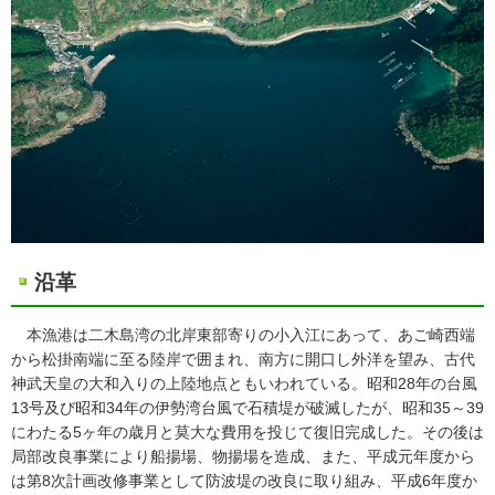
沿革
本漁港は二木島湾の北岸東部寄りの小入江にあって、あご崎西端
から松掛南端に至る陸岸で囲まれ、南方に開口し外洋を望み、古代
神武天皇の大和入りの上陸地点ともいわれている。昭和28年の台風
13号及び昭和34年の伊勢湾台風で石積堤が破滅したが、昭和35～39
にわたる5ヶ年の歳月と莫大な費用を投じて復旧完成した。その後は
局部改良事業により船揚場、物揚場を造成、また、平成元年度から
は第8次計画改修事業として防波堤の改良に取り組み、平成6年度か