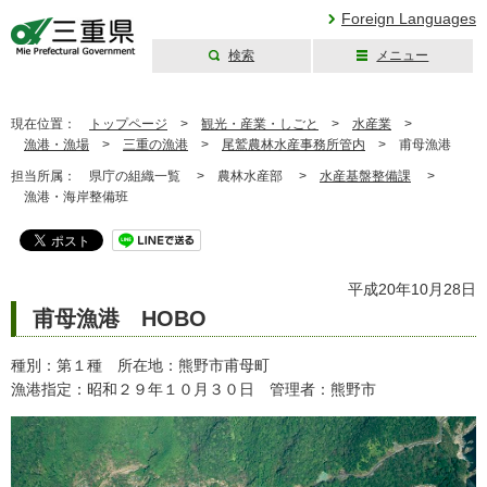
Foreign Languages
検索
メニュー
三重県公式ウェブ
サイト
現在位置：
トップページ
>
観光・産業・しごと
>
水産業
>
漁港・漁場
>
三重の漁港
>
尾鷲農林水産事務所管内
>
甫母漁港
担当所属：
県庁の組織一覧 >
農林水産部 >
水産基盤整備課
>
漁港・海岸整備班
平成20年10月28日
甫母漁港 HOBO
種別：第１種 所在地：熊野市甫母町
漁港指定：昭和２９年１０月３０日 管理者：熊野市