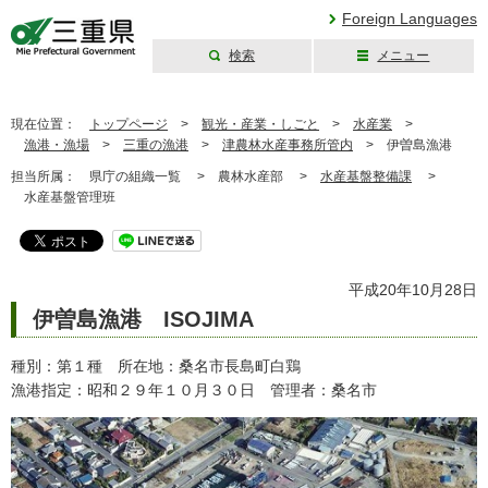
Foreign Languages
検索
メニュー
三重県公式ウェブ
サイト
現在位置：
トップページ
>
観光・産業・しごと
>
水産業
>
漁港・漁場
>
三重の漁港
>
津農林水産事務所管内
>
伊曽島漁港
担当所属：
県庁の組織一覧 >
農林水産部 >
水産基盤整備課
>
水産基盤管理班
平成20年10月28日
伊曽島漁港 ISOJIMA
種別：第１種 所在地：桑名市長島町白鶏
漁港指定：昭和２９年１０月３０日 管理者：桑名市