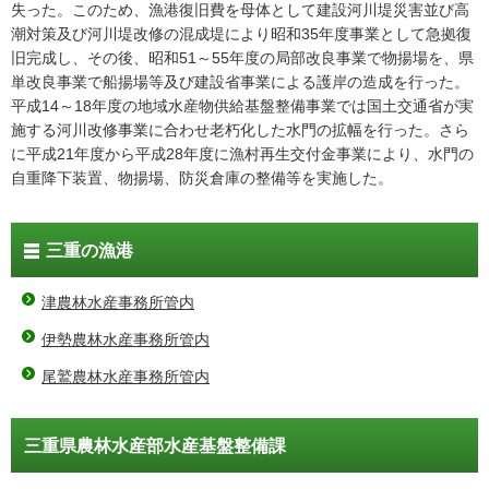
失った。このため、漁港復旧費を母体として建設河川堤災害並び高
潮対策及び河川堤改修の混成堤により昭和35年度事業として急拠復
旧完成し、その後、昭和51～55年度の局部改良事業で物揚場を、県
単改良事業で船揚場等及び建設省事業による護岸の造成を行った。
平成14～18年度の地域水産物供給基盤整備事業では国土交通省が実
施する河川改修事業に合わせ老朽化した水門の拡幅を行った。さら
に平成21年度から平成28年度に漁村再生交付金事業により、水門の
自重降下装置、物揚場、防災倉庫の整備等を実施した。
三重の漁港
津農林水産事務所管内
伊勢農林水産事務所管内
尾鷲農林水産事務所管内
三重県農林水産部水産基盤整備課