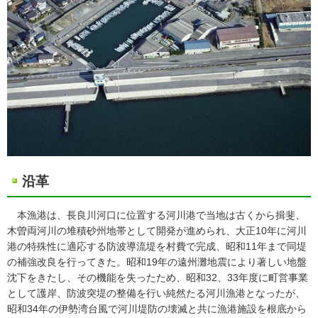
沿革
本漁港は、長良川河口に位置する河川港で当地は古くから揖斐、
木曽両河川の堆積砂州地帯として開発が進められ、大正10年に河川
港の特殊性に適応する防波導流堤を村費で完成、昭和11年まで同堤
の補強改良を行ってきた。昭和19年の遠州灘地震により著しい地盤
沈下をきたし、その機能を失ったため、昭和32、33年度に町営事業
として護岸、防波突堤の整備を行い純然たる河川漁港となったが、
昭和34年の伊勢湾台風で河川堤防の壊滅と共に漁港施設を根底から