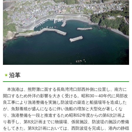
沿革
本漁港は、熊野灘に面する長島湾湾口部西外側に位置し、南方に
開口するため外洋の影響を大きく受ける。昭和30～40年代に局部改
良工事により漁港整備を実施し防波堤の築造と船揚場等を造成した
が、魚類養殖が盛んになるに伴い漁船の増加と大型化が著しくな
り、漁港整備を一段と推進するため昭和52年度からの第6次計画よ
り着手し、第8次計画までに物揚場、係留施設、防波堤の施設の整備
をしてきた。第9次計画においては、西防波堤を完成し、港内の静穏