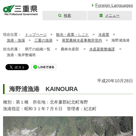
Foreign Languages
検索
メニュー
三重県公式ウェブ
サイト
現在位置：
トップページ
>
観光・産業・しごと
>
水産業
>
漁港・漁場
>
三重の漁港
>
尾鷲農林水産事務所管内
>
海野浦漁港
担当所属：
県庁の組織一覧 >
農林水産部 >
水産基盤整備課
>
漁港・海岸整備班
平成20年10月28日
海野浦漁港 KAINOURA
種別：第１種 所在地：北牟婁郡紀北町海野
漁港指定：昭和３１年７月６日 管理者：紀北町