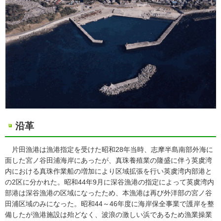
沿革
片田漁港は漁港指定を受けた昭和28年当時、志摩半島南部外海に
面した宮ノ谷田浦海岸にあったが、真珠養殖業の隆盛に伴う英虞湾
内における真珠作業船の増加により区域拡張を行い英虞湾内部港と
の2区に分かれた。昭和44年9月に深谷漁港の指定によって英虞湾内
部港は深谷漁港の区域になったため、本漁港は再び外洋部の宮ノ谷
田浦区域のみになった。昭和44～46年度に海岸保全事業で護岸を整
備したが漁港施設は殆どなく、波浪の激しい浜であるため漁業操業