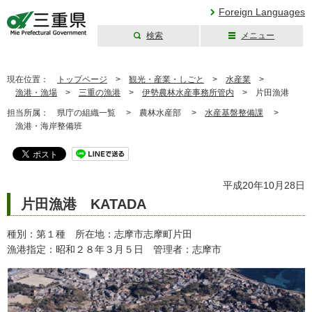
Foreign Languages
検索
メニュー
三重県公式ウェブ
サイト
現在位置：
トップページ
>
観光・産業・しごと
>
水産業
>
漁港・漁場
>
三重の漁港
>
伊勢農林水産事務所管内
>
片田漁港
担当所属：
県庁の組織一覧 >
農林水産部 >
水産基盤整備課
>
漁港・海岸整備班
平成20年10月28日
片田漁港 KATADA
種別：第１種 所在地：志摩市志摩町片田
漁港指定：昭和２８年３月５日 管理者：志摩市