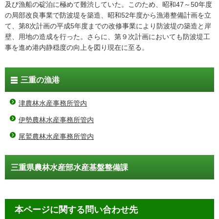
及び漁船の碇泊に極めて難渋していた。このため、昭和47～50年度
の局部改良事業で防波堤を築造、昭和52年度から漁港整備計画を立
て、第8次計画の平成5年度までの改修事業により防波堤の築造と岸
壁、用地の造成を行った。さらに、第９次計画においても防波堤工
事を進め港内静穏度の向上を図り現在に至る。
三重の漁港
津農林水産事務所管内
伊勢農林水産事務所管内
尾鷲農林水産事務所管内
三重県農林水産部水産基盤整備課
本ページに関する問い合わせ先