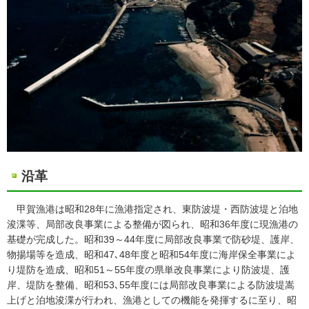
沿革
甲賀漁港は昭和28年に漁港指定され、東防波堤・西防波堤と泊地
浚渫等、局部改良事業による整備が図られ、昭和36年度に現漁港の
基礎が完成した。昭和39～44年度に局部改良事業で防砂堤、護岸、
物揚場等を造成、昭和47､48年度と昭和54年度に海岸保全事業によ
り堤防を造成、昭和51～55年度の県単改良事業により防波堤、護
岸、堤防を整備、昭和53､55年度には局部改良事業による防波堤嵩
上げと泊地浚渫が行われ、漁港としての機能を発揮するに至り、昭