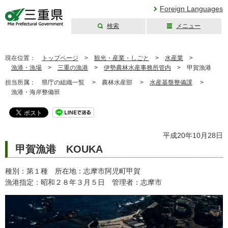
Foreign Languages
検索
メニュー
三重県公式ウェブ
サイト
現在位置：
トップページ
>
観光・産業・しごと
>
水産業
>
漁港・漁場
>
三重の漁港
>
伊勢農林水産事務所管内
>
甲賀漁港
担当所属：
県庁の組織一覧 >
農林水産部 >
水産基盤整備課
>
漁港・海岸整備班
平成20年10月28日
甲賀漁港 KOUKA
種別：第１種 所在地：志摩市阿児町甲賀
漁港指定：昭和２８年３月５日 管理者：志摩市