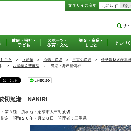
文字サイズ変更
元に戻す
縮小
サイ
健康・福祉・
スポーツ・
観光・産業・
犯
まちづく
子ども
教育・文化
しごと
・しごと
>
水産業
>
漁港・漁場
>
三重の漁港
>
伊勢農林水産事
部 >
水産基盤整備課
>
漁港・海岸整備班
波切漁港 NAKIRI
別：第３種 所在地：志摩市大王町波切
港指定：昭和２６年７月２８日 管理者：三重県