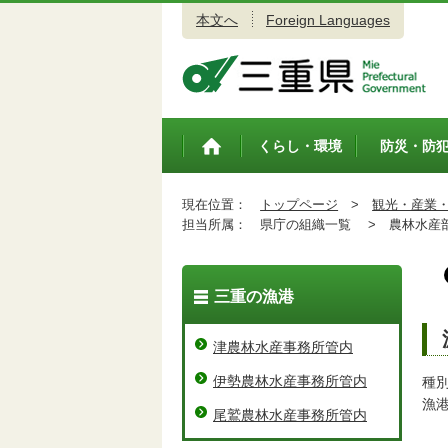
本文へ
Foreign Languages
三重県公式ウェブサイト
くらし・環境
防災・防
トップペ
ージ
現在位置：
トップページ
>
観光・産業
担当所属：
県庁の組織一覧 >
農林水産
三重の漁港
津農林水産事務所管内
伊勢農林水産事務所管内
種
漁
尾鷲農林水産事務所管内