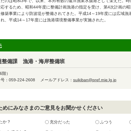
したのは昭和3年で、以来、本邦有数の遠洋漁業水揚港として栄えた。時
対応するため、昭和44年度に整備計画漁港の指定を受け、第4次計画の昭
は修築事業により防波堤が整備されてきた。平成14～19年度には広域
され、平成14～17年度には漁港環境整備事業が実施された。
先
盤整備課 漁港・海岸整備班
6階）
：059-224-2608
メールアドレス：
suikiban@pref.mie.lg.jp
ためにみなさまのご意見をお聞かせください
たか？
充分だった
ふつう