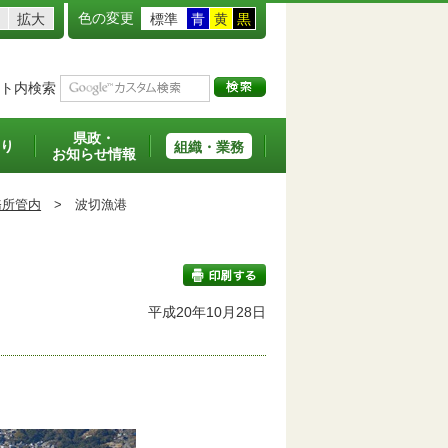
色の変更
拡大
標準
青
黄
黒
ト内検索
県政・
り
組織・業務
お知らせ情報
務所管内
>
波切漁港
平成20年10月28日
印刷する