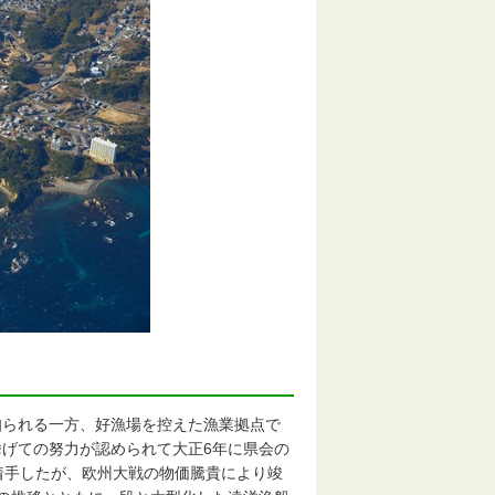
られる一方、好漁場を控えた漁業拠点で
げての努力が認められて大正6年に県会の
着手したが、欧州大戦の物価騰貴により竣