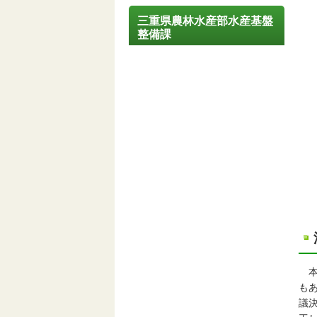
三重県農林水産部水産基盤
整備課
本
も
議