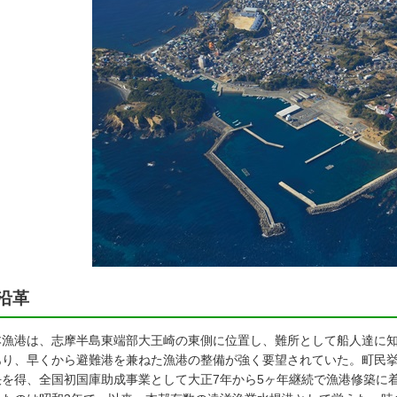
沿革
漁港は、志摩半島東端部大王崎の東側に位置し、難所として船人達に知
あり、早くから避難港を兼ねた漁港の整備が強く要望されていた。町民挙
決を得、全国初国庫助成事業として大正7年から5ヶ年継続で漁港修築に