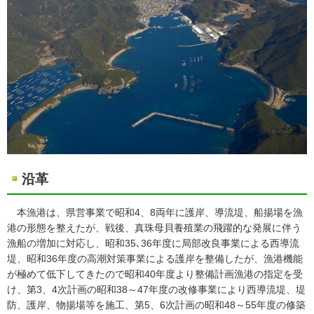
沿革
本漁港は、県営事業で昭和4、8両年に護岸、導流堤、船揚場を漁
港の形態を整えたが、戦後、真珠母貝養殖業の飛躍的な発展に伴う
漁船の増加に対応し、昭和35､36年度に局部改良事業による西導流
堤、昭和36年度の高潮対策事業による護岸を整備したが、漁港機能
が極めて低下してきたので昭和40年度より整備計画漁港の指定を受
け、第3、4次計画の昭和38～47年度の改修事業により西導流堤、堤
防、護岸、物揚場等を施工、第5、6次計画の昭和48～55年度の修築