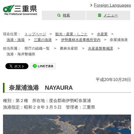
Foreign Languages
検索
メニュー
三重県公式ウェブ
サイト
現在位置：
トップページ
>
観光・産業・しごと
>
水産業
>
漁港・漁場
>
三重の漁港
>
伊勢農林水産事務所管内
>
奈屋浦漁港
担当所属：
県庁の組織一覧 >
農林水産部 >
水産基盤整備課
>
漁港・海岸整備班
平成20年10月28日
奈屋浦漁港 NAYAURA
種別：第２種 所在地：度会郡南伊勢町奈屋浦
漁港指定：昭和２８年３月５日 管理者：三重県