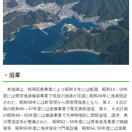
沿革
本漁港は、時局匡救事業により昭和９年には船溜、昭和13～18年
度には県営漁港修築事業で現況の漁港が完成し昭和26年に漁港指定
された。昭和38年には町管理から県管理漁港となり、第３、４次計
画の昭和40～47年度には改修事業で竜宮鼻防波堤、第５、６次計画
の昭和48～55年度には修築事業で大神明地区に西防波堤、護岸、奥
川導流堤等が整備された。昭和52～55年度には県単改良事業で物揚
場等、昭和55年度に海岸保全で門扉設備、昭和54､55年度には漁業