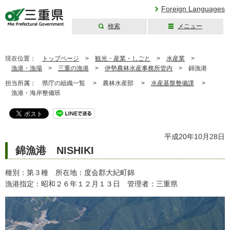
Foreign Languages
検索
メニュー
三重県公式ウェブ
サイト
現在位置：
トップページ
>
観光・産業・しごと
>
水産業
>
漁港・漁場
>
三重の漁港
>
伊勢農林水産事務所管内
>
錦漁港
担当所属：
県庁の組織一覧 >
農林水産部 >
水産基盤整備課
>
漁港・海岸整備班
平成20年10月28日
錦漁港 NISHIKI
種別：第３種 所在地：度会郡大紀町錦
漁港指定：昭和２６年１２月１３日 管理者：三重県