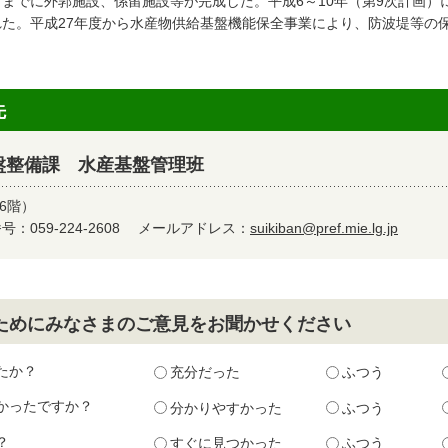
）までに外郭施設、係留施設等が完成した。平成6～10年（第9次計画
れた。平成27年度から水産物供給基盤機能保全事業により、防波堤等の
先
盤整備課 水産基盤管理班
6階）
：059-224-2608
メールアドレス：
suikiban@pref.mie.lg.jp
ためにみなさまのご意見をお聞かせください
たか？
充分だった
ふつう
かったですか？
分かりやすかった
ふつう
？
すぐに見つかった
ふつう