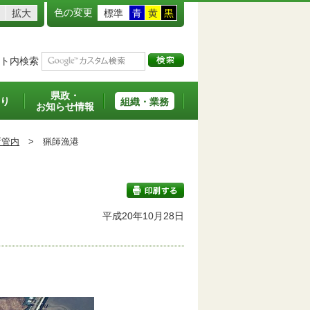
色の変更
拡大
標準
青
黄
黒
ト内検索
県政・
り
組織・業務
お知らせ情報
所管内
>
猟師漁港
平成20年10月28日
印刷する