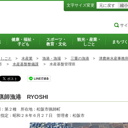
文字サイズ変更
元に戻す
縮小
サイ
健康・福祉・
スポーツ・
観光・産業・
犯
まちづく
子ども
教育・文化
しごと
・しごと
>
水産業
>
漁港・漁場
>
三重の漁港
>
津農林水産事務
部 >
水産基盤整備課
>
水産基盤管理班
猟師漁港 RYOSHI
別：第２種 所在地：松阪市猟師町
港指定：昭和２８年６月２７日 管理者：松阪市