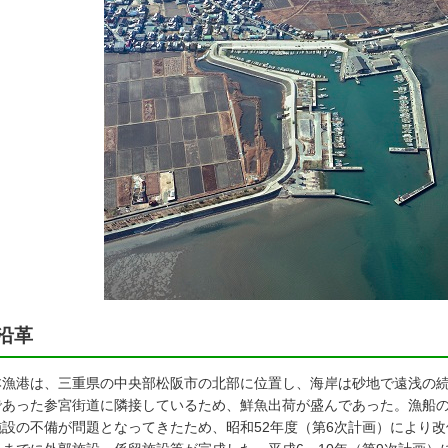
沿革
漁港は、三重県の中央部松阪市の北部に位置し、海岸は砂地で遠浅の続
であった参宮街道に隣接しているため、鮮魚出荷が盛んであった。漁船
施設の不備が問題となってきたため、昭和52年度（第6次計画）により改