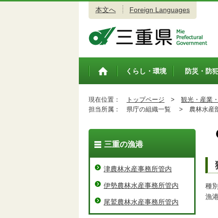
本文へ
Foreign Languages
三重県公式ウェブサイト
くらし・環境
防災・防
トップペ
ージ
現在位置：
トップページ
>
観光・産業
担当所属：
県庁の組織一覧 >
農林水産
三重の漁港
津農林水産事務所管内
伊勢農林水産事務所管内
種
漁
尾鷲農林水産事務所管内