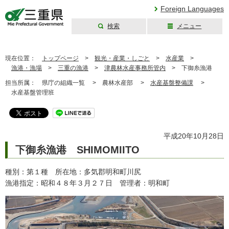
Foreign Languages
検索
メニュー
三重県公式ウェブ
サイト
現在位置：
トップページ
>
観光・産業・しごと
>
水産業
>
漁港・漁場
>
三重の漁港
>
津農林水産事務所管内
>
下御糸漁港
担当所属：
県庁の組織一覧 >
農林水産部 >
水産基盤整備課
>
水産基盤管理班
平成20年10月28日
下御糸漁港 SHIMOMIITO
種別：第１種 所在地：多気郡明和町川尻
漁港指定：昭和４８年３月２７日 管理者：明和町