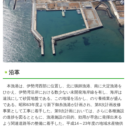
沿革
本漁港は、伊勢湾西部に位置し、北に猟師漁港、南に大淀漁港を
ひかえ、伊勢湾沿岸における数少ない未開発海岸線を有し、海岸は
遠浅にして砂質地盤である。この地場を活かし、のり養殖業が盛ん
である。昭和63年度より新下御糸漁港が計画され、第8次計画改修
事業として工事に着手した。第9次計画においては、さらに各種施設
の進捗を図るとともに、漁港施設の目的、効用が早急に発揮出来る
よう関連道路等の整備に着手した。平成14～23年度の地域水産物供