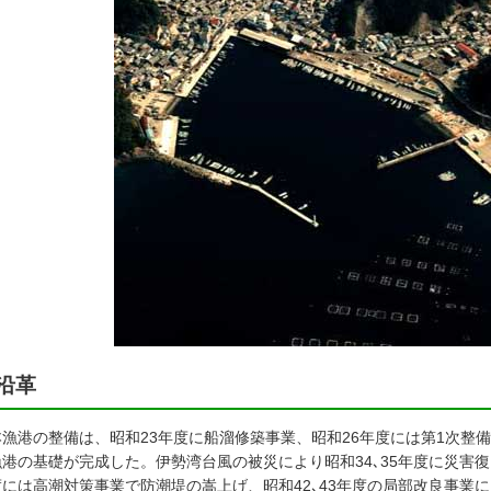
沿革
漁港の整備は、昭和23年度に船溜修築事業、昭和26年度には第1次整備
港の基礎が完成した。伊勢湾台風の被災により昭和34､35年度に災害復
度には高潮対策事業で防潮堤の嵩上げ、昭和42､43年度の局部改良事業