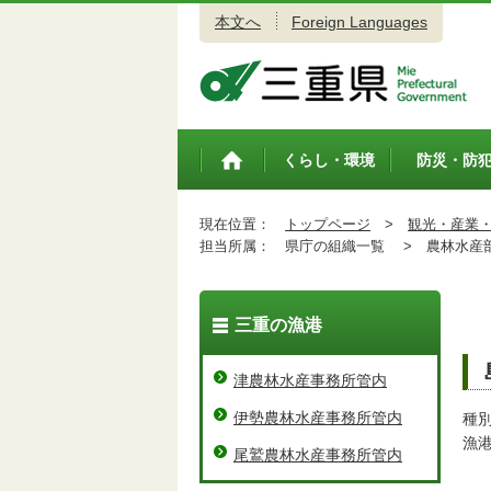
本文へ
Foreign Languages
三重県公式ウェブサイト
くらし・環境
防災・防
トップペ
ージ
現在位置：
トップページ
>
観光・産業
担当所属：
県庁の組織一覧 >
農林水産
三重の漁港
津農林水産事務所管内
伊勢農林水産事務所管内
種
漁
尾鷲農林水産事務所管内