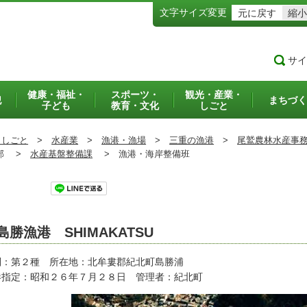
文字サイズ変更
元に戻す
縮小
サイ
健康・福祉・
スポーツ・
観光・産業・
犯
まちづく
子ども
教育・文化
しごと
・しごと
>
水産業
>
漁港・漁場
>
三重の漁港
>
尾鷲農林水産事
部 >
水産基盤整備課
>
漁港・海岸整備班
ツイート
島勝漁港 SHIMAKATSU
別：第２種 所在地：北牟婁郡紀北町島勝浦
港指定：昭和２６年７月２８日 管理者：紀北町