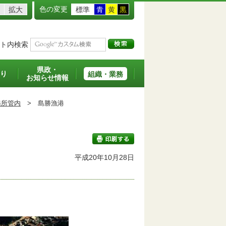
色の変更
拡大
標準
青
黄
黒
ト内検索
県政・
り
組織・業務
お知らせ情報
務所管内
>
島勝漁港
平成20年10月28日
印刷する