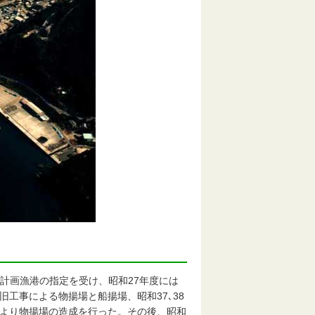
計画漁港の指定を受け、昭和27年度には
旧工事による物揚場と船揚場、昭和37､38
により物揚場の造成を行った。その後、昭和