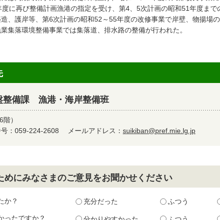
6年度に再び整備計画漁港の指定を受け、第4、5次計画の昭和51年度ま
築造、護岸等、第6次計画の昭和52～55年度の改修事業で岸壁、物揚場の
漁業集落環境整備事業では集落道、排水路の整備が行われた。
先
盤整備課 漁港・海岸整備班
6階）
：059-224-2608
メールアドレス：
suikiban@pref.mie.lg.jp
ためにみなさまのご意見をお聞かせください
たか？
充分だった
ふつう
かったですか？
分かりやすかった
ふつう