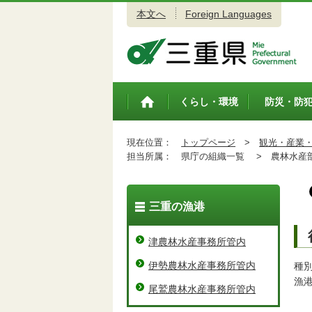
本文へ
Foreign Languages
三重県公式ウェブサイト
くらし・環境
防災・防
トップペ
ージ
現在位置：
トップページ
>
観光・産業
担当所属：
県庁の組織一覧 >
農林水産
三重の漁港
津農林水産事務所管内
伊勢農林水産事務所管内
種
漁
尾鷲農林水産事務所管内