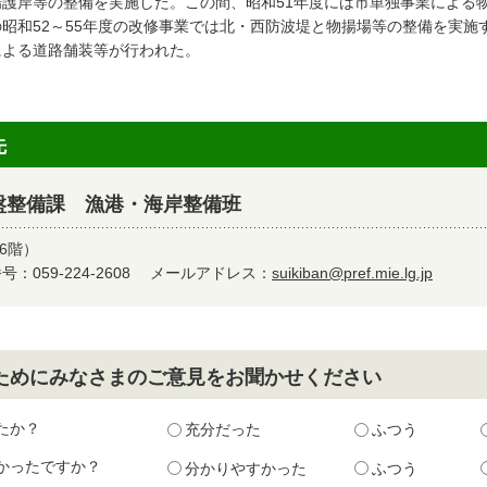
場護岸等の整備を実施した。この間、昭和51年度には市単独事業による
の昭和52～55年度の改修事業では北・西防波堤と物揚場等の整備を実施す
による道路舗装等が行われた。
先
盤整備課 漁港・海岸整備班
6階）
：059-224-2608
メールアドレス：
suikiban@pref.mie.lg.jp
ためにみなさまのご意見をお聞かせください
たか？
充分だった
ふつう
かったですか？
分かりやすかった
ふつう