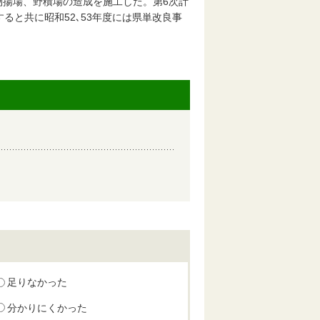
物揚場、野積場の造成を施工した。第6次計
ると共に昭和52､53年度には県単改良事
足りなかった
分かりにくかった