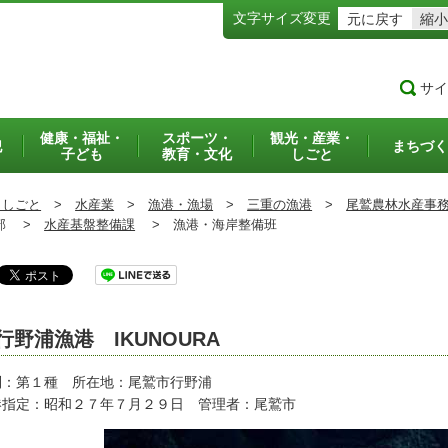
文字サイズ変更
元に戻す
縮小
サイ
健康・福祉・
スポーツ・
観光・産業・
犯
まちづく
子ども
教育・文化
しごと
・しごと
>
水産業
>
漁港・漁場
>
三重の漁港
>
尾鷲農林水産事
部 >
水産基盤整備課
>
漁港・海岸整備班
行野浦漁港 IKUNOURA
別：第１種 所在地：尾鷲市行野浦
港指定：昭和２７年７月２９日 管理者：尾鷲市