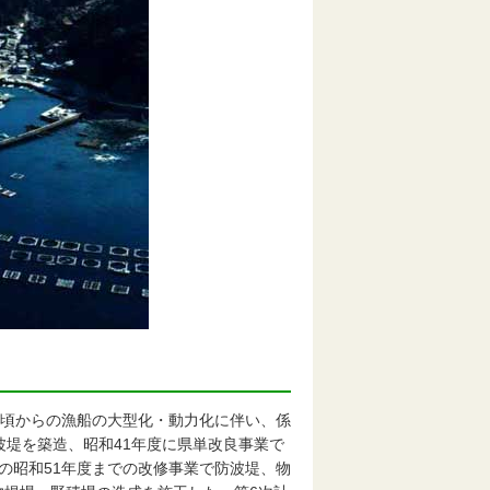
年頃からの漁船の大型化・動力化に伴い、係
波堤を築造、昭和41年度に県単改良事業で
の昭和51年度までの改修事業で防波堤、物