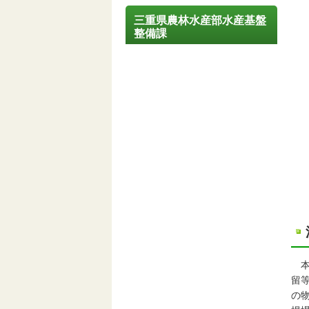
三重県農林水産部水産基盤
整備課
本
留
の