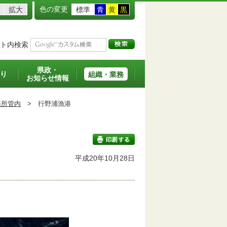
色の変更
拡大
標準
青
黄
黒
ト内検索
県政・
り
組織・業務
お知らせ情報
務所管内
>
行野浦漁港
平成20年10月28日
印刷する