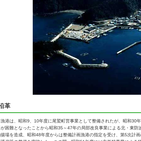
沿革
漁港は、昭和9、10年度に尾鷲町営事業として整備されたが、昭和30
等が困難となったことから昭和35～47年の局部改良事業による北・東防
物揚場を造成、昭和48年度からは整備計画漁港の指定を受け、第5次計画