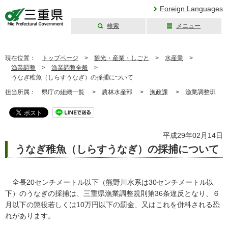
Foreign Languages
検索
メニュー
三重県公式ウェブ
サイト
現在位置：
トップページ
>
観光・産業・しごと
>
水産業
>
漁業調整
>
漁業調整全般
>
うなぎ稚魚（しらすうなぎ）の採捕について
担当所属：
県庁の組織一覧 >
農林水産部 >
漁政課
>
漁業調整班
平成29年02月14日
うなぎ稚魚（しらすうなぎ）の採捕について
全長20センチメートル以下（熊野川水系は30センチメートル以
下）のうなぎの採捕は、三重県漁業調整規則第36条違反となり、６
月以下の懲役若しくは10万円以下の罰金、又はこれを併科される恐
れがあります。