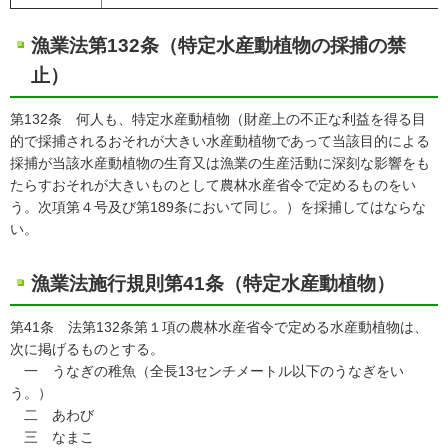
漁業法第132条（特定水産動植物の採捕の禁
止）
第132条 何人も、特定水産動植物（財産上の不正な利益を得る目
的で採捕されるおそれが大きい水産動植物であって当該目的による
採捕が当該水産動植物の生育又は漁業の生産活動に深刻な影響をも
たらすおそれが大きいものとして農林水産省令で定めるものをい
う。次項第４号及び第189条において同じ。）を採捕してはならな
い。
漁業法施行規則第41条（特定水産動植物）
第41条 法第132条第１項の農林水産省令で定める水産動植物は、
次に掲げるものとする。
一 うなぎの稚魚（全長13センチメートル以下のうなぎをい
う。）
二 あわび
三 なまこ