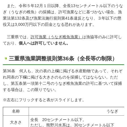
また、令和５年12月１日以降、全長13センチメートル以下のうな
ぎ（うなぎの稚魚）の採捕は、許可漁業などに基づかない場合、漁
業法第132条及び漁業法施行規則第41条違反となり、３年以下の懲
役又は3,000万円以下の罰金となる恐れがあります。
三重県では、
許可漁業（うなぎ稚魚漁業）
は漁協等のみに許可し
ており、
個人へは許可していません。
三重県漁業調整規則第36条（全長等の制限）
第36条 何人も、次の表の上欄に掲げる水産動物であって、それぞ
れ同表の下欄に掲げる大きさのものを採捕してはならない。ただ
し、第五条第一項第十二号のうなぎ稚魚漁業の許可に基づいて採捕
する場合は、この限りでない。
※左右にフリックすると表がスライドします。
名称
うなぎ
全長 20センチメートル以下。
大きさ
ただし、熊野川水系は、30センチメートル以下