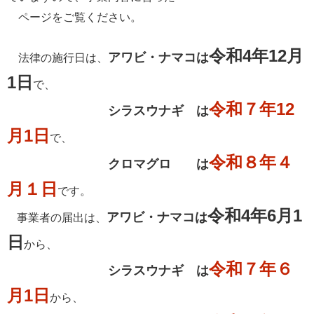
ページをご覧ください。
令和4年12月
アワビ・ナマコは
法律の施行日は、
1日
で、
令和７年12
シラスウナギ は
月1日
で、
令和８年４
クロマグロ は
月１日
です。
令和4年6月1
アワビ・ナマコは
事業者の
届出は、
日
から、
令和７年６
シラスウナギ は
月1日
から、