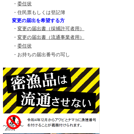
・
委任状
・
住民票もしくは登記簿
変更の届出を希望する方
・
変更の届出書（採捕許可者用）
・
変更の届出書（流通事業者用）
・
委任状
・お持ちの届出番号の写し