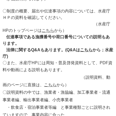
〇制度の概要、届出や伝達事項の内容については、水産庁
ＨＰの資料を確認してください。
（水産庁
HPのトップページは
こちら
から）
伝達事項である漁獲番号や荷口番号についての説明もあ
ります。
法律に関するQ&Aもあります。(Q&Aは
こちら
から；水産
庁)
〇また、水産庁HPには
周知・普及啓発資料として、
PDF資
料や
動画による説明もあります。
（説明資料、動
画のページに直接は、
こちら
から）
〇説明資料の中では、漁業者・漁協編、加工事業者・流通
事業者編、輸出事業者編、
小売事業者
・飲食店・宿泊事業者等編
と事業種類ごとに説明され
ていますので、事業内容に合った