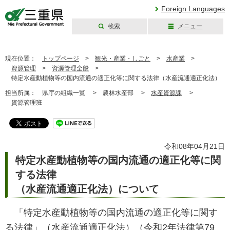
Foreign Languages
検索
メニュー
三重県公式ウェブ
サイト
現在位置：
トップページ
>
観光・産業・しごと
>
水産業
>
資源管理
>
資源管理全般
>
特定水産動植物等の国内流通の適正化等に関する法律（水産流通適正化法）
担当所属：
県庁の組織一覧 >
農林水産部 >
水産資源課
>
資源管理班
令和08年04月21日
特定水産動植物等の国内流通の適正化等に関
する法律
（水産流通適正化法）について
「特定水産動植物等の国内流通の適正化等に関す
る法律」（水産流通適正化法）（令和2年法律第79