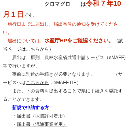
令和７年10
クロマグロ は
月１日
です。
施行日までに届出し、届出番号の通知を受けてくださ
い。
水産庁HPをご確認ください。
届出については、
（該
当ページは
こちらから
）
届出は、原則、農林水産省共通申請サービス（eMAFF)
等で行いますが、
事前に別途の手続きが必要となります。 （サ
ービスへは
こちらから
；eMAFF HP）
また、下の資料を提出することで県に手続きを委託す
ることができます。
新規で申請する方
・
届出書（採捕許可者用）
・
届出書（流通事業者用）