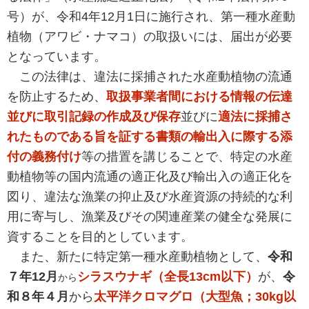
号）が、令和4年12月1日に施行され、第一種水産動
植物（アワビ・ナマコ）の取扱いには、届出が必要
となっています。
この法律は、違法に採捕された水産動植物の流通
を防止するため、
取扱事業者間における情報の伝達
並びに取引記録の作成及び保存
並びに
適法に採捕さ
れたものである旨を証する書類の輸出入に際する添
付の義務付け
等の措置を講じることで、特定の水産
動植物等の国内流通の適正化及び輸出入の適正化を
図り、違法な漁業の抑止及び水産資源の持続的な利
用に寄与し、漁業及びその関連産業の健全な発展に
資することを目的としています。
また、新たに特定第一種水産動植物として、
令和
７年12月
シラスウナギ（全長13cm以下）
が、
令
から
和８年４月
から
太平洋クロマグロ（大型魚；30kg以