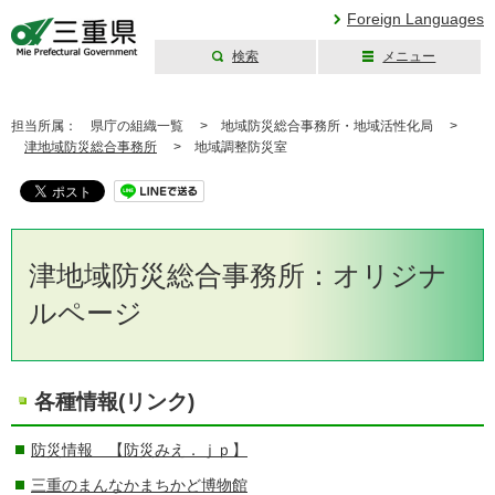
Foreign Languages
検索
メニュー
三重県公式ウェブ
サイト
担当所属：
県庁の組織一覧 >
地域防災総合事務所・地域活性化局 >
津地域防災総合事務所
>
地域調整防災室
津地域防災総合事務所：オリジナ
ルページ
各種情報(リンク)
防災情報 【防災みえ．ｊｐ】
三重のまんなかまちかど博物館