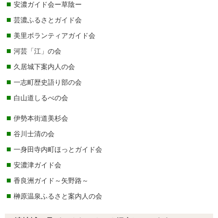
安濃ガイド会ー草陰ー
芸濃ふるさとガイド会
美里ボランティアガイド会
河芸「江」の会
久居城下案内人の会
一志町歴史語り部の会
白山道しるべの会
伊勢本街道美杉会
谷川士清の会
一身田寺内町ほっとガイド会
安濃津ガイド会
香良洲ガイド～矢野路～
榊原温泉ふるさと案内人の会