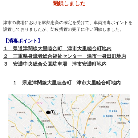
閉鎖しました
津市の農場における豚熱患畜の確定を受けて、車両消毒ポイントを
設置しておりましたが、防疫措置の完了に伴い閉鎖しました。
【消毒ポイント】
１ 県道津関線大里睦合町 津市大里睦合町地内
２ 三重県身障者総合福祉センター 津市一身田町地内
３ 安濃中央総合公園駐車場 津市安濃町地内
１
県道津関線大里睦合町 津市大里睦合町地内