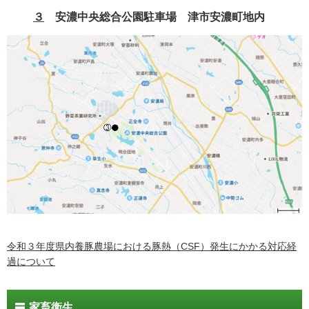
３
安濃中央総合公園駐車場 津市安濃町地内
令和３年度県内養豚農場における豚熱（CSF）発生にかかる対応経
過について
家畜衛生