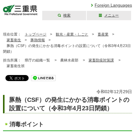
Foreign Languages
検索
メニュー
三重県公式ウェブ
サイト
現在位置：
トップページ
>
観光・産業・しごと
>
畜産業
>
家畜衛生
>
豚熱情報
>
豚熱（CSF）の発生にかかる消毒ポイントの設置について（令和3年4月23日
閉鎖）
担当所属：
県庁の組織一覧 >
農林水産部 >
家畜防疫対策課
>
家畜衛生班
令和02年12月29日
豚熱（CSF）の発生にかかる消毒ポイントの
設置について（令和3年4月23日閉鎖）
消毒ポイント