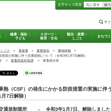
文字サイズ変更
元に戻す
縮小
サイ
健康・福祉・
スポーツ・
観光・産業・
犯
まちづく
子ども
教育・文化
しごと
・しごと
>
畜産業
>
家畜衛生
>
豚熱情報
>
疫措置の実施に伴う交通規制について（令和3年1月7日解除）
部 >
家畜防疫対策課
>
家畜衛生班
豚熱（CSF）の発生にかかる防疫措置の実施に伴
1月7日解除）
交通規制箇所 → 令和3年1月7日、解除しました