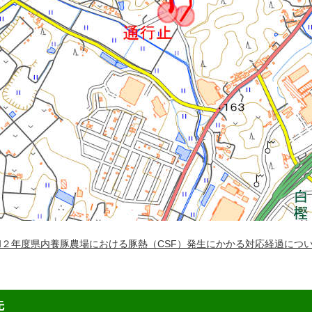
和２年度県内養豚農場における豚熱（CSF）発生にかかる対応経過につ
先