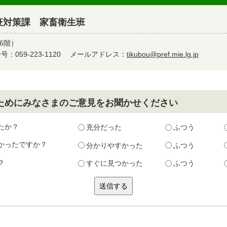
疫対策課 家畜衛生班
6階）
：059-223-1120
メールアドレス：
tikubou@pref.mie.lg.jp
ためにみなさまのご意見をお聞かせください
たか？
充分だった
ふつう
かったですか？
分かりやすかった
ふつう
？
すぐに見つかった
ふつう