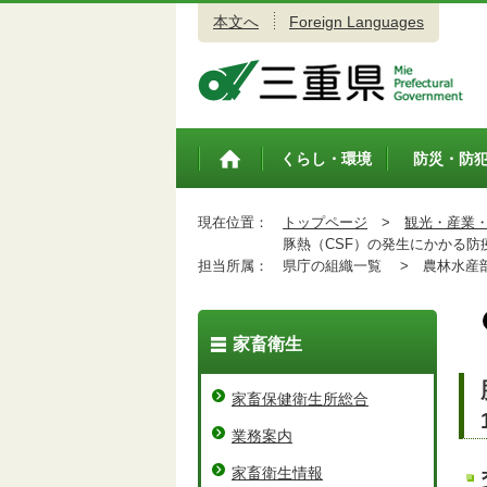
本文へ
Foreign Languages
三重県公式ウェブサイト
くらし・環境
防災・防
トップペ
ージ
現在位置：
トップページ
>
観光・産業
豚熱（CSF）の発生にかかる防
担当所属：
県庁の組織一覧 >
農林水産
家畜衛生
家畜保健衛生所総合
業務案内
家畜衛生情報