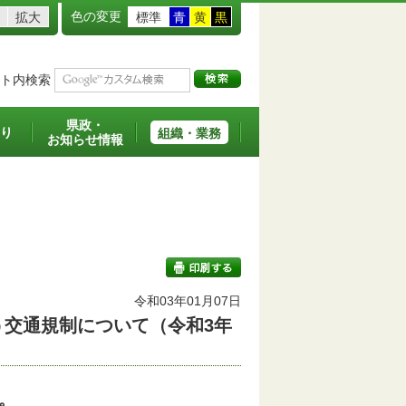
色の変更
拡大
標準
青
黄
黒
ト内検索
県政・
り
組織・業務
お知らせ情報
令和03年01月07日
う交通規制について（令和3年
印刷する
。