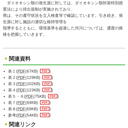
ダイオキシン類の発生源に対しては、ダイオキシン類対策特別措
置法により排出規制が実施されており、
県は、その遵守状況を立入検査等で確認しています。引き続き、発
生源に対し施設の適切な維持管理を
指導するとともに、環境基準を超過した河川については、濃度の推
移を把握していきます。
関連資料
表１(
PDF
(67KB)
)
表２(
PDF
(129KB)
)
表３(
PDF
(102KB)
)
表４(
PDF
(123KB)
)
表５・６(
PDF
(75KB)
)
表７(
PDF
(69KB)
)
表８(
PDF
(69KB)
)
参考(
PDF
(54KB)
)
関連リンク