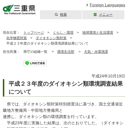
Foreign Languages
検索
メニュー
三重県公式ウェブ
サイト
現在位置：
トップページ
>
くらし・環境
>
地球環境と生活環境
>
化学物質対策
>
ダイオキシン類対策
>
平成２３年度のダイオキシン類環境調査結果について
担当所属：
県庁の組織一覧 >
環境生活部
>
大気・水環境課
ツイート
平成24年10月19日
平成２３年度のダイオキシン類環境調査結果
について
県では、ダイオキシン類対策特別措置法に基づき、国土交通省近
畿地方整備局・中部地方整備局と
連携し、ダイオキシン類の環境調査を行っています。
平成23年度に実施した結果は、次のとおりでした。（ダイオキシ