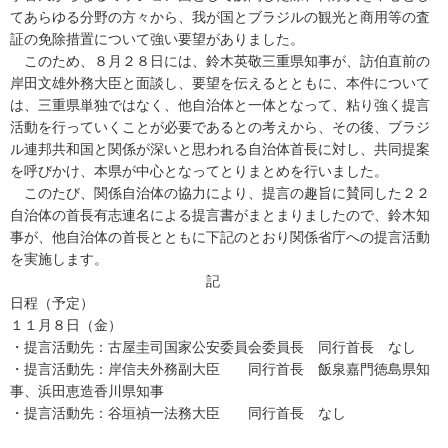
てあらゆる分野の方々から、我が国とブラジルの観光と商用等の査
証の免除措置について強い要望がありました。
このため、８月２８日には、鈴木英敬三重県知事が、訪伯直前の
岸田文雄外務大臣と面談し、要望を伝えるとともに、本件について
は、三重県単独ではなく、他自治体と一体となって、粘り強く提言
活動を行っていくことが必要であるとの考えから、その後、ブラジ
ル連邦共和国と関係が深いと思われる自治体首長に対し、共同提案
を呼びかけ、本県が中心となってとりまとめを行いました。
このたび、関係自治体の協力により、提言の趣旨に賛同した２２
自治体の首長有志連名による提言書がまとまりましたので、鈴木知
事が、他自治体の首長とともに下記のとおり関係省庁への提言活動
を実施します。
記
日程（予定）
１１月８日（金）
・提言活動先：古屋圭司国家公安委員会委員長 同行首長 なし
・提言活動先：岸信夫外務副大臣 同行首長 飯泉嘉門徳島県知
事、浜田恵造香川県知事
・提言活動先：谷垣禎一法務大臣 同行首長 なし