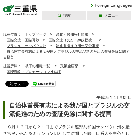
Foreign Languages
検索
メニュー
三重県公式ウェブ
サイト
現在位置：
トップページ
>
県政・お知らせ情報
>
国際交流・国際貢献
>
国際交流（友好・姉妹提携）
>
ブラジル・サンパウロ州
>
姉妹提携４０周年記念事業
>
自治体首長有志による我が国とブラジルの交流促進のための査証免除に関す
る提言
担当所属：
県庁の組織一覧 >
政策企画部
>
国際戦略・プロモーション推進課
平成25年11月08日
自治体首長有志による我が国とブラジルの交
流促進のための査証免除に関する提言
８月１６日から２１日までブラジル連邦共和国サンパウロ州を産
学官民からなるミッション団として訪問した際、日系人を中心とし