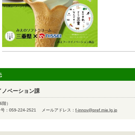
先
イノベーション課
6階）
：059-224-2521
メールアドレス：
f-innov@pref.mie.lg.jp