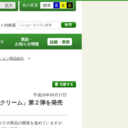
色の変更
拡大
標準
青
黄
黒
ト内検索
県政・
り
組織・業務
お知らせ情報
ション商品紹介
>
平成26年09月17日
クリーム」第２弾を発売
印刷する
コラボ商品の開発を進めていますが、