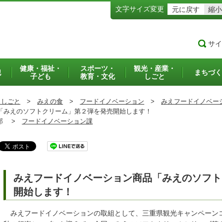
文字サイズ変更
元に戻す
縮小
サイ
健康・福祉・
スポーツ・
観光・産業・
犯
まちづく
子ども
教育・文化
しごと
・しごと
>
みえの食
>
フードイノベーション
>
みえフードイノベー
みえのソフトクリーム」第２弾を発売開始します！
部 >
フードイノベーション課
みえフードイノベーション商品「みえのソフト
開始します！
みえフードイノベーションの取組として、三重県観光キャンペーン