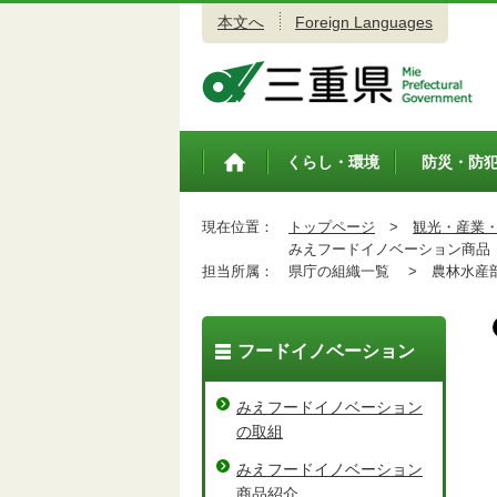
本文へ
Foreign Languages
三重県公式ウェブサイト
くらし・環境
防災・防
トップペ
ージ
現在位置：
トップページ
>
観光・産業
みえフードイノベーション商品「
担当所属：
県庁の組織一覧 >
農林水産
フードイノベーション
みえフードイノベーション
の取組
みえフードイノベーション
商品紹介