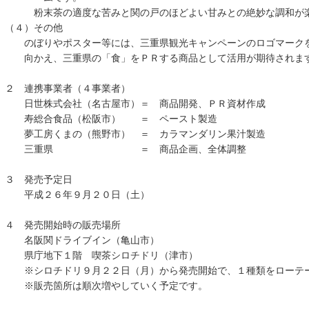
粉末茶の適度な苦みと関の戸のほどよい甘みとの絶妙な調和が
（４）その他
のぼりやポスター等には、三重県観光キャンペーンのロゴマークを
向かえ、三重県の「食」をＰＲする商品として活用が期待されま
２ 連携事業者（４事業者）
日世株式会社（名古屋市）＝ 商品開発、ＰＲ資材作成
寿総合食品（松阪市） ＝ ペースト製造
夢工房くまの（熊野市） ＝ カラマンダリン果汁製造
三重県 ＝ 商品企画、全体調整
３ 発売予定日
平成２６年９月２０日（土）
４ 発売開始時の販売場所
名阪関ドライブイン（亀山市）
県庁地下１階 喫茶シロチドリ（津市）
※シロチドリ９月２２日（月）から発売開始で、１種類をローテー
※販売箇所は順次増やしていく予定です。