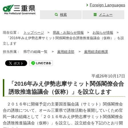
Foreign Languages
検索
メニュー
三重県公式ウェブ
サイト
現在位置：
トップページ
>
県政・お知らせ情報
>
お知らせ情報
>
「2016年みえ伊勢志摩サミット関係閣僚会合誘致推進協議会（仮称）」を設
立します
担当所属：
県庁の組織一覧 >
雇用経済部
>
雇用経済総務課
平成26年10月17日
「2016年みえ伊勢志摩サミット関係閣僚会合
誘致推進協議会（仮称）」を設立します
２０１６年に開催予定の主要国首脳会議（サミット）関係閣僚会
合の誘致について、オール三重県で誘致活動を展開していくため官
民一体の組織として「２０１６年みえ伊勢志摩サミット関係閣僚会
合誘致推進協議会（仮称）」を設立し、設立総会を下記のとおり開