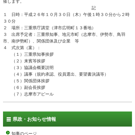
催します。
記
１ 日時：平成２６年１０月３０日（木）午後１時３０分から２時
３０分
２ 場所：三重県庁講堂（津市広明町１３番地）
３ 出席予定者：三重県知事、地元市町（志摩市、伊勢市、鳥羽
市、南伊勢町）、関係団体及び企業 等
４ 式次第（案）：
（１）三重県知事挨拶
（２）来賓等挨拶
（３）協議会概要説明
（４）議事（規約承認、役員選出、要望書決議等）
（５）関係団体挨拶
（６）副会長挨拶
（７）志摩市アピール
県政・お知らせ情報
知事のページ