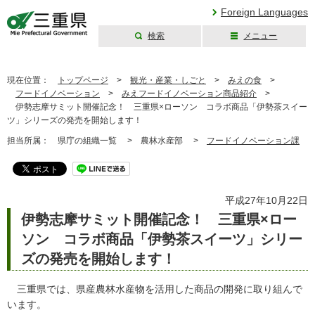
Foreign Languages
検索
メニュー
三重県公式ウェブ
サイト
現在位置：
トップページ
>
観光・産業・しごと
>
みえの食
>
フードイノベーション
>
みえフードイノベーション商品紹介
>
伊勢志摩サミット開催記念！ 三重県×ローソン コラボ商品「伊勢茶スイー
ツ」シリーズの発売を開始します！
担当所属：
県庁の組織一覧 >
農林水産部 >
フードイノベーション課
平成27年10月22日
伊勢志摩サミット開催記念！ 三重県×ロー
ソン コラボ商品「伊勢茶スイーツ」シリー
ズの発売を開始します！
三重県では、県産農林水産物を活用した商品の開発に取り組んで
います。