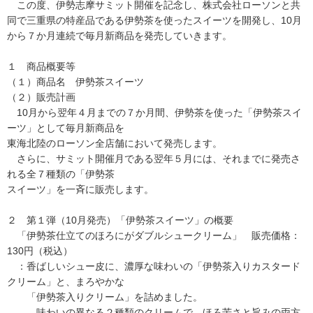
この度、伊勢志摩サミット開催を記念し、株式会社ローソンと共
同で三重県の特産品である伊勢茶を使ったスイーツを開発し、10月
から７か月連続で毎月新商品を発売していきます。
１ 商品概要等
（１）商品名 伊勢茶スイーツ
（２）販売計画
10月から翌年４月までの７か月間、伊勢茶を使った「伊勢茶スイ
ーツ」として毎月新商品を
東海北陸のローソン全店舗において発売します。
さらに、サミット開催月である翌年５月には、それまでに発売さ
れる全７種類の「伊勢茶
スイーツ」を一斉に販売します。
２ 第１弾（10月発売）「伊勢茶スイーツ」の概要
「伊勢茶仕立てのほろにがダブルシュークリーム」 販売価格：
130円（税込）
：香ばしいシュー皮に、濃厚な味わいの「伊勢茶入りカスタード
クリーム」と、まろやかな
「伊勢茶入りクリーム」を詰めました。
味わいの異なる２種類のクリームで、ほろ苦さと旨みの両方