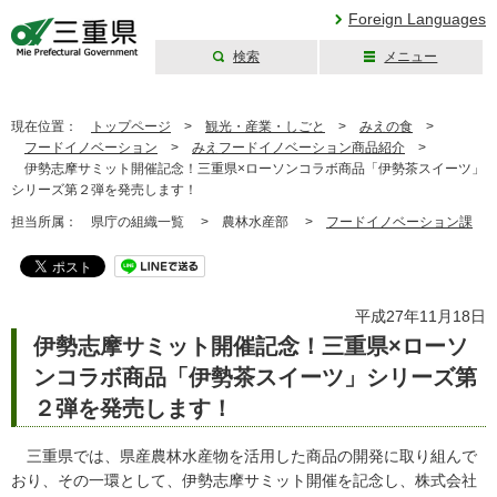
Foreign Languages
検索
メニュー
三重県公式ウェブ
サイト
現在位置：
トップページ
>
観光・産業・しごと
>
みえの食
>
フードイノベーション
>
みえフードイノベーション商品紹介
>
伊勢志摩サミット開催記念！三重県×ローソンコラボ商品「伊勢茶スイーツ」
シリーズ第２弾を発売します！
担当所属：
県庁の組織一覧 >
農林水産部 >
フードイノベーション課
平成27年11月18日
伊勢志摩サミット開催記念！三重県×ローソ
ンコラボ商品「伊勢茶スイーツ」シリーズ第
２弾を発売します！
三重県では、県産農林水産物を活用した商品の開発に取り組んで
おり、その一環として、伊勢志摩サミット開催を記念し、株式会社