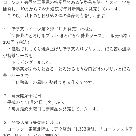
ローソンと共同で三重県の特産品である伊勢茶を使ったスイーツを
開発し、10月から７か月連続で毎月新商品を発売しています。
この度、以下のとおり第２弾の商品発売を行います。
１ 伊勢茶スイーツ第２弾（11月発売）の概要
「伊勢茶のとろけるプリン ほろにが伊勢茶ソース」 販売価格：
190円（税込）
：低温でじっくり焼き上げた伊勢茶入りプリンに、ほろ苦い濃厚
伊勢茶ソースを
トッピングしました。
伊勢茶がふわりと香る、とろけるような口どけのプリンとほろ
苦いソースで
「伊勢茶」の風味が堪能できる仕立てです。
２ 発売開始予定日
平成27年11月24日（火）から
※毎月最終火曜日に新商品を発売していきます。
３ 発売店舗（発売開始時点）
ローソン 東海北陸エリア全店舗（1,353店舗、「ローソンストア
100」除く。）（10月末時点）