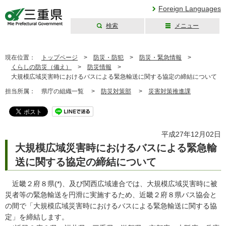
Foreign Languages
検索
メニュー
三重県公式ウェブ
サイト
現在位置：
トップページ
>
防災・防犯
>
防災・緊急情報
>
くらしの防災（備え）
>
防災情報
>
大規模広域災害時におけるバスによる緊急輸送に関する協定の締結について
担当所属：
県庁の組織一覧 >
防災対策部
>
災害対策推進課
平成27年12月02日
大規模広域災害時におけるバスによる緊急輸
送に関する協定の締結について
近畿２府８県(*)、及び関西広域連合では、大規模広域災害時に被
災者等の緊急輸送を円滑に実施するため、近畿２府８県バス協会と
の間で「大規模広域災害時におけるバスによる緊急輸送に関する協
定」を締結します。