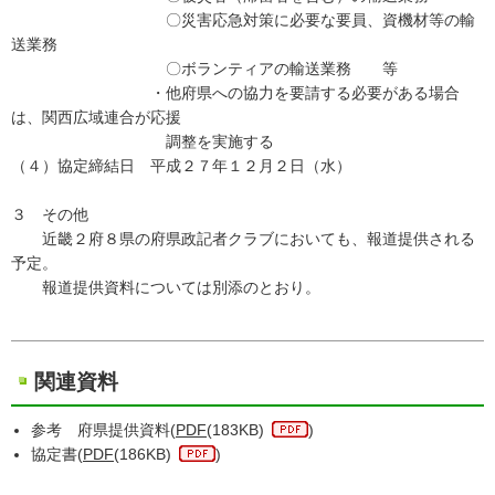
〇災害応急対策に必要な要員、資機材等の輸
送業務
〇ボランティアの輸送業務 等
・他府県への協力を要請する必要がある場合
は、関西広域連合が応援
調整を実施する
（４）協定締結日 平成２７年１２月２日（水）
３ その他
近畿２府８県の府県政記者クラブにおいても、報道提供される
予定。
報道提供資料については別添のとおり。
関連資料
参考 府県提供資料(
PDF
(183KB)
)
協定書(
PDF
(186KB)
)