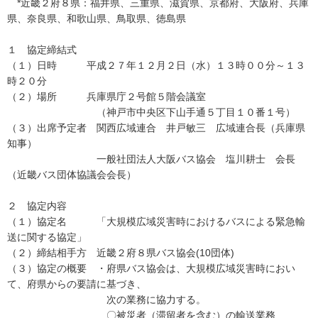
*近畿２府８県：福井県、三重県、滋賀県、京都府、大阪府、兵庫
県、奈良県、和歌山県、鳥取県、徳島県
１ 協定締結式
（１）日時 平成２７年１２月２日（水）１３時００分～１３
時２０分
（２）場所 兵庫県庁２号館５階会議室
（神戸市中央区下山手通５丁目１０番１号）
（３）出席予定者 関西広域連合 井戸敏三 広域連合長（兵庫県
知事）
一般社団法人大阪バス協会 塩川耕士 会長
（近畿バス団体協議会会長）
２ 協定内容
（１）協定名 「大規模広域災害時におけるバスによる緊急輸
送に関する協定」
（２）締結相手方 近畿２府８県バス協会(10団体)
（３）協定の概要 ・府県バス協会は、大規模広域災害時におい
て、府県からの要請に基づき、
次の業務に協力する。
〇被災者（滞留者を含む）の輸送業務