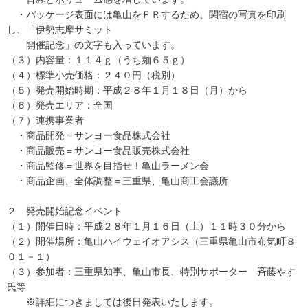
・パッケージ表面には亀山をＰＲするため、関宿の写真を印刷
し、「伊勢志摩サミット
開催記念」の文字も入っています。
（３）内容量：１１４ｇ（うち麺６５ｇ）
（４）標準小売価格：２４０円（税別）
（５）発売開始時期：平成２８年１月１８日（月）から
（６）発売エリア：全国
（７）連携事業者
・商品開発＝サンヨー食品株式会社
・商品販売＝サンヨー食品販売株式会社
・商品監修＝世界を目指せ！亀山ラーメン会
・商品企画、全体調整＝三重県、亀山商工会議所
２ 発売開始記念イベント
（１）開催日時：平成２８年１月１６日（土）１１時３０分から
（２）開催場所：亀山ハイウェイオアシス（三重県亀山市布気町８
０１－１）
（３）参加者：三重県知事、亀山市長、特別サポーター 斉藤やす
氏等
※詳細につきましては後日発表いたします。