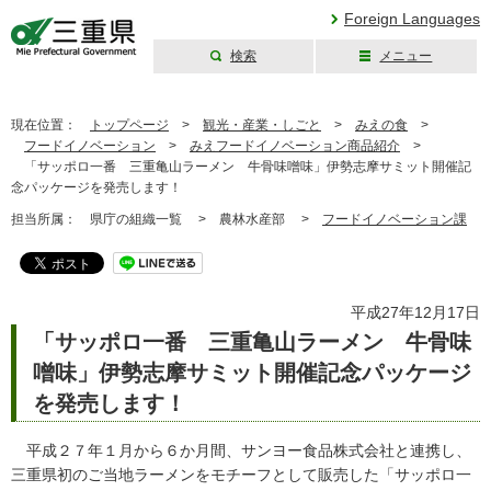
Foreign Languages
検索
メニュー
三重県公式ウェブ
サイト
現在位置：
トップページ
>
観光・産業・しごと
>
みえの食
>
フードイノベーション
>
みえフードイノベーション商品紹介
>
「サッポロ一番 三重亀山ラーメン 牛骨味噌味」伊勢志摩サミット開催記
念パッケージを発売します！
担当所属：
県庁の組織一覧 >
農林水産部 >
フードイノベーション課
平成27年12月17日
「サッポロ一番 三重亀山ラーメン 牛骨味
噌味」伊勢志摩サミット開催記念パッケージ
を発売します！
平成２７年１月から６か月間、サンヨー食品株式会社と連携し、
三重県初のご当地ラーメンをモチーフとして販売した「サッポロ一