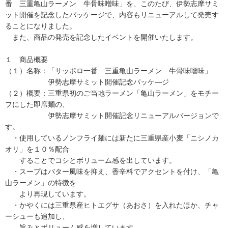
番 三重亀山ラーメン 牛骨味噌味」を、このたび、伊勢志摩サミ
ット開催を記念したパッケージで、内容もリニューアルして発売す
ることになりました。
また、商品の発売を記念したイベントを開催いたします。
１ 商品概要
（１）名称：「サッポロ一番 三重亀山ラーメン 牛骨味噌味」
伊勢志摩サミット開催記念パッケ―ジ
（２）概要：三重県初のご当地ラーメン「亀山ラーメン」をモチー
フにした即席麺の、
伊勢志摩サミット開催記念リニューアルバージョンで
す。
・使用しているノンフライ麺には新たに三重県産小麦「ニシノカ
オリ」を１０％配合
することでコシとボリューム感を出しています。
・スープはバター風味を抑え、香辛料でアクセントを付け、「亀
山ラーメン」の特徴を
より再現しています。
・かやくには三重県産ヒトエグサ（あおさ）を入れたほか、チャ
ーシューも追加し、
旨みとボリューム感を増しています。