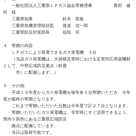
一般社団法人三重県ＬＰガス協会専務理事 豊田 健
司 様
三重県知事 鈴木 英敬
三重県危機管理統括監 渡邉 信一郎
三重県防災対策部長 稲垣 司
４ 寄贈の内容
ＬＰガスにより発電できるガス発電機 ３台
（当該ガス発電機は、大規模災害時における災害対応用資機材
として、中勢広域防災拠点（鈴鹿
市）に配備します。）
５ その他
・平成１９年度からガス発電機を毎年各３台寄贈いただき、今年
度が最終の寄贈となります。
これまで寄贈いただいた台数は今年度で計２７台となります。
・寄贈いただいたガス発電機は、非常時にすぐ活用できるよう、
県内５箇所にある三重県広域防災
拠点に配備しています。
・当日は取材可能です。