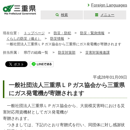
Foreign Languages
検索
メニュー
三重県公式ウェブ
サイト
現在位置：
トップページ
>
防災・防犯
>
防災・緊急情報
>
くらしの防災（備え）
>
防災情報
>
一般社団法人三重県ＬＰガス協会から三重県にガス発電機が寄贈されます
担当所属：
県庁の組織一覧 >
防災対策部
>
災害対策推進課
平成28年01月09日
一般社団法人三重県ＬＰガス協会から三重県
にガス発電機が寄贈されます
一般社団法人三重県ＬＰガス協会から、大規模災害時における災
害対応用資機材としてガス発電機が
寄贈されます。
つきましては、下記のとおり寄贈式を行い、同団体に対し感謝状