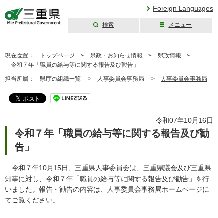
Foreign Languages
検索
メニュー
三重県公式ウェブ
サイト
現在位置：
トップページ
>
県政・お知らせ情報
>
県政情報
>
令和７年「職員の給与等に関する報告及び勧告」
担当所属：
県庁の組織一覧 >
人事委員会事務局 >
人事委員会事務局
令和07年10月16日
令和７年「職員の給与等に関する報告及び勧
告」
令和７年10月15日、三重県人事委員会は、三重県議会及び三重県
知事に対し、令和７年「職員の給与等に関する報告及び勧告」を行
いました。報告・勧告の内容は、人事委員会事務局ホームページに
てご覧ください。