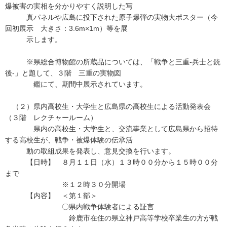
爆被害の実相を分かりやすく説明した写
真パネルや広島に投下された原子爆弾の実物大ポスター（今
回初展示 大きさ：3.6m×1m）等を展
示します。
※県総合博物館の所蔵品については、「戦争と三重-兵士と銃
後-」と題して、３階 三重の実物図
鑑にて、期間中展示されています。
（２）県内高校生・大学生と広島県の高校生による活動発表会
（３階 レクチャールーム）
県内の高校生・大学生と、交流事業として広島県から招待
する高校生が、戦争・被爆体験の伝承活
動の取組成果を発表し、意見交換を行います。
【日時】 ８月１１日（水）１３時００分から１５時００分
まで
※１２時３０分開場
【内容】 ＜第１部＞
〇県内戦争体験者による証言
鈴鹿市在住の県立神戸高等学校卒業生の方が戦