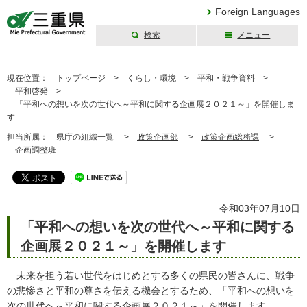
Foreign Languages
検索
メニュー
三重県公式ウェブ
サイト
現在位置：
トップページ
>
くらし・環境
>
平和・戦争資料
>
平和啓発
>
「平和への想いを次の世代へ～平和に関する企画展２０２１～」を開催しま
す
担当所属：
県庁の組織一覧 >
政策企画部
>
政策企画総務課
>
企画調整班
令和03年07月10日
「平和への想いを次の世代へ～平和に関する
企画展２０２１～」を開催します
未来を担う若い世代をはじめとする多くの県民の皆さんに、戦争
の悲惨さと平和の尊さを伝える機会とするため、「平和への想いを
次の世代へ～平和に関する企画展２０２１～」を開催します。