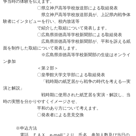
争当時の体験を伝えます。
〇県立神戸高等学校放送部による取組発表
県立神戸高等学校放送部員が、上記県内戦争体
験者にインタビューを行い、校内放送等
で紹介した取組について発表します。
〇広島県崇徳高等学校新聞部による取組発表
広島県崇徳高等学校新聞部が、平和を訴える紙
面を制作した取組について発表します。
※広島県崇徳高等学校新聞部の生徒はオンライ
ン参加
＜第２部＞
〇皇學館大学文学部による取組発表
「戦時期の紙芝居から戦争の時代を考える―実
演と解説」
戦時期に使用された紙芝居を実演・解説し、当
時の実態を分かりやすくイメージさせ、
平和のあり方について考えます。
〇発表者による意見交換
※申込方法
電話、ＦＡＸ、e-mailにより、氏名、参加人数及び当日の