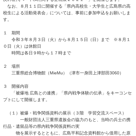
なお、８月１１日に開催する「県内高校生・大学生と広島県の高
校生による活動発表会」については、事前に参加申込をお願いしま
す。
１ 期間
令和３年８月３日（火）から８月１５日（日）まで ※８月１
０日（火）は休館日
時間は各日９時から１７時まで
２ 場所
三重県総合博物館（MieMu）（津市一身田上津部田3060）
３ 開催内容
「被爆地 広島との連携」「県内戦争体験の伝承」をキーコンセ
プトにして開催します。
（１）被爆・戦争関係資料の展示（３階 学習交流スペース）
一般財団法人三重県遺族会の協力のもと、当時の兵士の携
行品・遺留品等の県内戦争関係資料の実
物を展示するとともに、広島平和記念資料館から借用した原