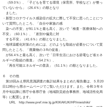
（59.0％）、「子どもを育てる環境（保育所、学校など）が整っ
ていないから」（26.4％）の順となり
ました。
・新型コロナウイルス感染症の拡大に際して不安に思ったことにつ
いて質問したところ、「自分や家族の感
染への不安」が91.1％と最も高く、次いで「検査・医療体制への
不安」（60.1％）、「差別や偏見に対
する不安」（41.6％）の順となりました。
・地球温暖化対策のためには、どのような取組が必要かについて質
問したところ、「廃棄物の３Rの促進」
が56.4％と最も高く、次いで「日常生活における節電など省エネ
ルギーの取組の推進」（54.2％）、
「再生可能エネルギーの普及」（51.1％）の順となりました。
６ その他
第10回みえ県民意識調査の集計結果をまとめた報告書は、５月20
日12時から県ホームページでご覧いただけます。また、令和３年６
月中旬以降に県庁や各県庁舎（地域防災総合事務所、地域活性化局
等）に配置します。
URL http://www.pref.mie.lg.jp/KIKAKUK/HP/mieishiki/