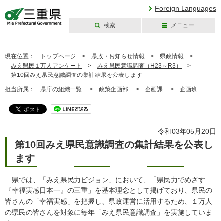
Foreign Languages
検索
メニュー
三重県公式ウェブ
サイト
現在位置：
トップページ
>
県政・お知らせ情報
>
県政情報
>
みえ県民１万人アンケート
>
みえ県民意識調査（H23～R3）
>
第10回みえ県民意識調査の集計結果を公表します
担当所属：
県庁の組織一覧 >
政策企画部
>
企画課
>
企画班
令和03年05月20日
第10回みえ県民意識調査の集計結果を公表し
ます
県では、「みえ県民力ビジョン」において、「県民力でめざす
『幸福実感日本一』の三重」を基本理念として掲げており、県民の
皆さんの「幸福実感」を把握し、県政運営に活用するため、１万人
の県民の皆さんを対象に毎年「みえ県民意識調査」を実施していま