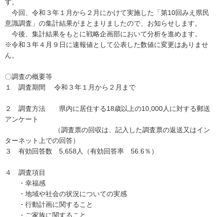
す。
今回、令和３年１月から２月にかけて実施した「第10回みえ県民
意識調査」の集計結果がまとまりましたので、お知らせします。
今後、集計結果をもとに戦略企画部において分析を進めます。
※令和３年４月９日に速報値として公表した数値に変更はありませ
ん。
〇調査の概要等
１ 調査期間 令和３年１月から２月まで
２ 調査方法 県内に居住する18歳以上の10,000人に対する郵送
アンケート
（調査票の回収は、記入した調査票の返送又はイン
ターネット上での回答）
３ 有効回答数 5,658人（有効回答率 56.6％）
４ 調査項目
・幸福感
・地域や社会の状況についての実感
・行動計画に関すること
・ご家族に関すること