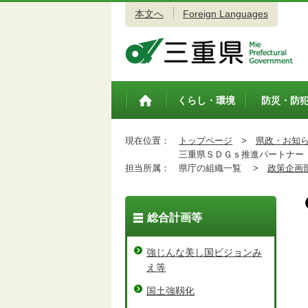
本文へ
Foreign Languages
三重県公式ウェブサイト
くらし・環境
防災・防
トップペ
ージ
現在位置：
トップページ
>
県政・お知
三重県ＳＤＧｓ推進パートナー
担当所属：
県庁の組織一覧 >
政策企画
総合計画等
強じんな美し国ビジョンみ
え等
国土強靱化