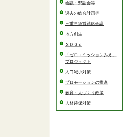
会議・懇話会等
過去の総合計画等
三重県経営戦略会議
地方創生
ＳＤＧｓ
「ゼロエミッションみえ」
プロジェクト
人口減少対策
プロモーションの推進
教育・人づくり政策
人材確保対策