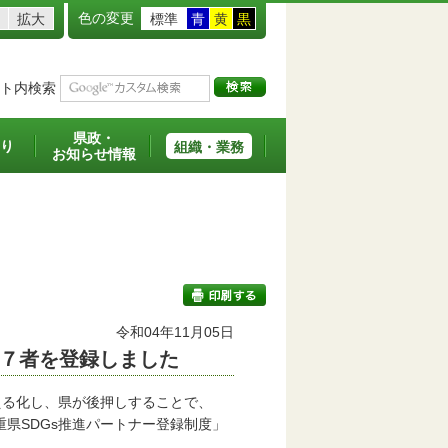
色の変更
拡大
標準
青
黄
黒
ト内検索
県政・
り
組織・業務
お知らせ情報
令和04年11月05日
７者を登録しました
印刷する
える化し、県が後押しすることで、
県SDGs推進パートナー登録制度」