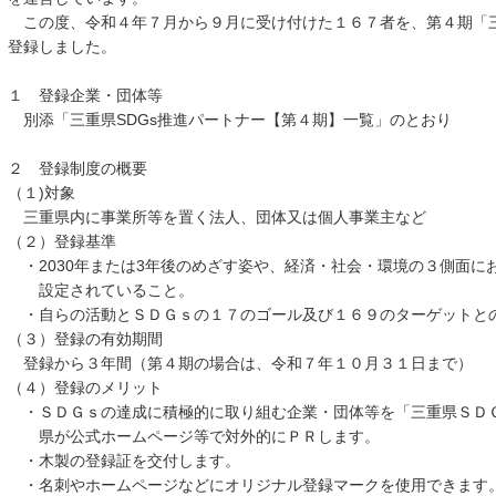
この度、令和４年７月から９月に受け付けた１６７者を、第４期「三
登録しました。
１ 登録企業・団体等
別添「三重県SDGs推進パートナー【第４期】一覧」のとおり
２ 登録制度の概要
（１)対象
三重県内に事業所等を置く法人、団体又は個人事業主など
（２）登録基準
・2030年または3年後のめざす姿や、経済・社会・環境の３側面に
設定されていること。
・自らの活動とＳＤＧｓの１７のゴール及び１６９のターゲットと
（３）登録の有効期間
登録から３年間（第４期の場合は、令和７年１０月３１日まで）
（４）登録のメリット
・ＳＤＧｓの達成に積極的に取り組む企業・団体等を「三重県ＳＤ
県が公式ホームページ等で対外的にＰＲします。
・木製の登録証を交付します。
・名刺やホームページなどにオリジナル登録マークを使用できます