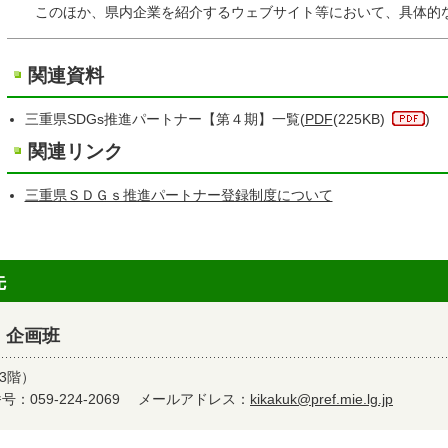
このほか、県内企業を紹介するウェブサイト等において、具体的な
関連資料
三重県SDGs推進パートナー【第４期】一覧(
PDF
(225KB)
)
関連リンク
三重県ＳＤＧｓ推進パートナー登録制度について
先
 企画班
3階）
：059-224-2069
メールアドレス：
kikakuk@pref.mie.lg.jp