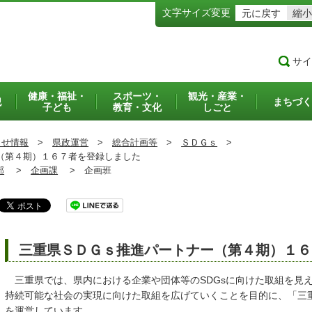
文字サイズ変更
元に戻す
縮小
サイ
健康・福祉・
スポーツ・
観光・産業・
犯
まちづく
子ども
教育・文化
しごと
らせ情報
>
県政運営
>
総合計画等
>
ＳＤＧｓ
>
（第４期）１６７者を登録しました
部
>
企画課
>
企画班
三重県ＳＤＧｓ推進パートナー（第４期）１６
三重県では、県内における企業や団体等のSDGsに向けた取組を見
持続可能な社会の実現に向けた取組を広げていくことを目的に、「三重
を運営しています。