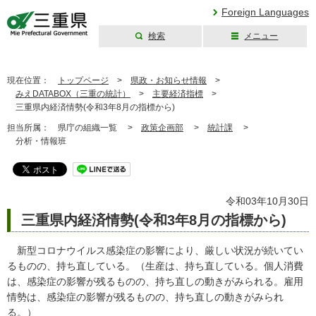
Foreign Languages
検索
メニュー
三重県公式ウェブ
サイト
現在位置：
トップページ
>
県政・お知らせ情報
>
みえDATABOX（三重の統計）
>
主要経済指標
>
三重県内経済情勢(令和3年8月の指標から)
担当所属：
県庁の組織一覧 >
政策企画部
>
統計課
>
分析・情報班
令和03年10月30日
三重県内経済情勢(令和3年8月の指標から)
新型コロナウイルス感染症の影響により、厳しい状況が続いてい
るものの、持ち直している。（生産は、持ち直している。個人消費
は、感染症の影響が残るものの、持ち直しの動きがみられる。雇用
情勢は、感染症の影響が残るものの、持ち直しの動きがみられ
る。）