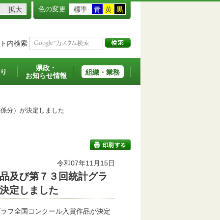
色の変更
拡大
標準
青
黄
黒
ト内検索
県政・
り
組織・業務
お知らせ情報
係分）が決定しました
令和07年11月15日
品及び第７３回統計グラ
印刷する
決定しました
ラフ全国コンクール入賞作品が決定