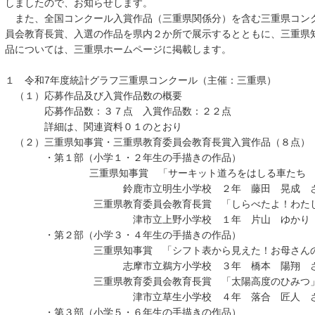
しましたので、お知らせします。
また、全国コンクール入賞作品（三重県関係分）を含む三重県コン
員会教育長賞、入選の作品を県内２か所で展示するとともに、三重県
品については、三重県ホームページに掲載します。
１ 令和7年度統計グラフ三重県コンクール（主催：三重県）
（１）応募作品及び入賞作品数の概要
応募作品数：３７点 入賞作品数：２２点
詳細は、関連資料０１のとおり
（２）三重県知事賞・三重県教育委員会教育長賞入賞作品（８点）
・第１部（小学１・２年生の手描きの作品）
三重県知事賞 「サーキット道ろをはしる車たち 白の
鈴鹿市立明生小学校 ２年 藤田 晃成 さ
三重県教育委員会教育長賞 「しらべたよ！わたしの
津市立上野小学校 １年 片山 ゆかり 
・第２部（小学３・４年生の手描きの作品）
三重県知事賞 「シフト表から見えた！お母さんのき
志摩市立鵜方小学校 ３年 橋本 陽翔 さ
三重県教育委員会教育長賞 「太陽高度のひみつ
津市立草生小学校 ４年 落合 匠人 さ
・第３部（小学５・６年生の手描きの作品）