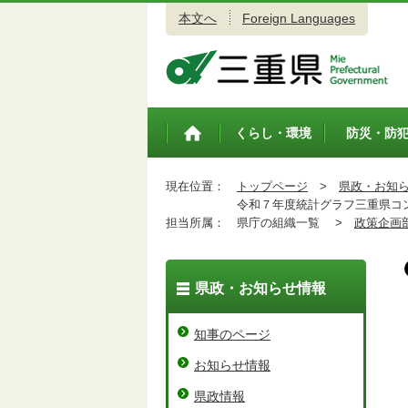
本文へ
Foreign Languages
三重県公式ウェブサイト
くらし・環境
防災・防
トップペ
ージ
現在位置：
トップページ
>
県政・お知
令和７年度統計グラフ三重県コン
担当所属：
県庁の組織一覧 >
政策企画
県政・お知らせ情報
知事のページ
お知らせ情報
県政情報