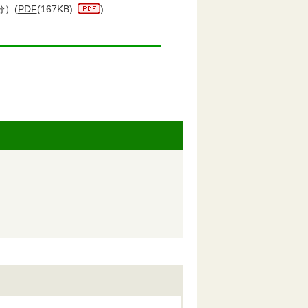
）(
PDF
(167KB)
)