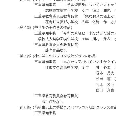
三重県知事賞 「「学習習慣身についていますか？」～
志摩市立鵜方小学校 ６年 須場 和也 さ
三重県教育委員会教育長賞 「急なお米の値上がりをあ
菰野町立菰野小学校 ５年 佐野 作 さ
・第４部（中学生の手描きの作品）
三重県知事賞 「令和の米騒動 米が消えた謎の真
学校法人暁学園暁中学校 １年 川村 芽衣 
三重県教育委員会教育長賞
該当作品なし
・第５部（小中学生のパソコン統計グラフの作品）
三重県知事賞 「あなたは気づいていますか？インター
津市立久居東中学校 ３年 林 心陽 さ
塚本 晶大 さ
松田 蓮 さ
大西 陸斗 さ
藤田 真也 
三重県教育委員会教育長賞
該当作品なし
・第６部（高校生以上の手描き又はパソコン統計グラフの作
三重県知事賞