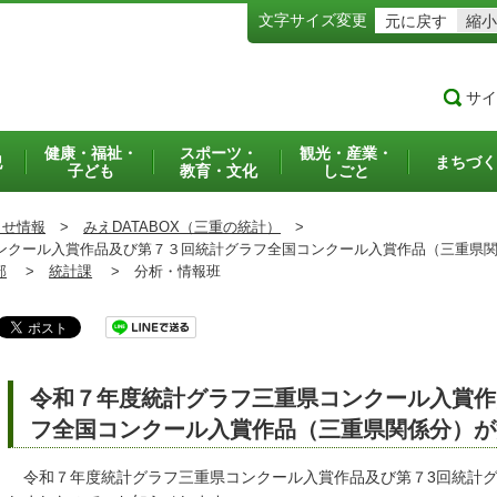
文字サイズ変更
元に戻す
縮小
サイ
健康・福祉・
スポーツ・
観光・産業・
犯
まちづく
子ども
教育・文化
しごと
らせ情報
>
みえDATABOX（三重の統計）
>
クール入賞作品及び第７３回統計グラフ全国コンクール入賞作品（三重県関
部
>
統計課
>
分析・情報班
令和７年度統計グラフ三重県コンクール入賞作
フ全国コンクール入賞作品（三重県関係分）が
令和７年度統計グラフ三重県コンクール入賞作品及び第７3回統計グ