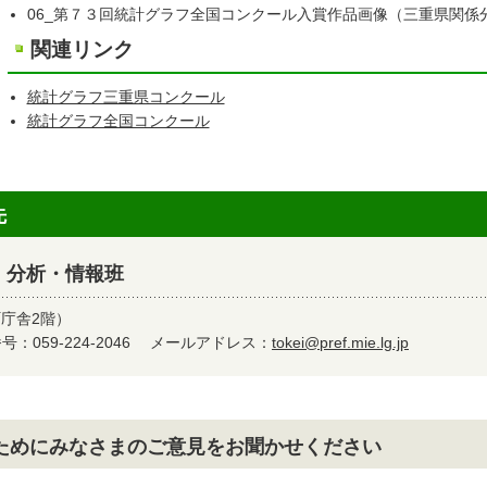
06_第７３回統計グラフ全国コンクール入賞作品画像（三重県関係分
関連リンク
統計グラフ三重県コンクール
統計グラフ全国コンクール
先
 分析・情報班
町庁舎2階）
：059-224-2046
メールアドレス：
tokei@pref.mie.lg.jp
ためにみなさまのご意見をお聞かせください