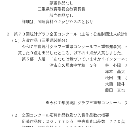
該当作品なし
三重県教育委員会教育長賞
該当作品なし
詳細は、関連資料０２及び０３のとおり
２ 第７３回統計グラフ全国コンクール（主催：公益財団法人統計
（１）入賞作品（三重県関係分）
令和７年度統計グラフ三重県コンクールで三重県知事賞、三重
賞した９点を出品したところ、以下の１点が入賞しました。
・第５部 入選 「あなたは気づいていますか？インターネッ
津市立久居東中学校 ３年 林 心陽 さ
塚本 晶大 さ
松田 蓮 さ
大西 陸斗 さ
藤田 真也 さ
※令和７年度統計グラフ三重県コンクール 第５部
（２）全国コンクール応募作品数及び入賞作品数の概要
応募作品数：２０，７７５点 中央審査出品数 ７７０点 