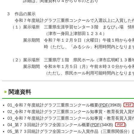
詳細は、関連資料０４から０６のとおり
３ 作品の展示
令和７年度統計グラフ三重県コンクールで入選以上に入賞した作
（１）展示場所 三重県生涯学習センター３階 まなびぃ場 情報
（津市一身田上津部田１２３４）
展示期間 令和７年１２月９日（火曜日）午後１時から令和７
時（ただし、「みるシル」利用時間内となります
（２）展示場所 三重県庁１階 県民ホール（津市広明町１３番
展示期間 令和８年１月５日（月）午前８時３０分から令和８
（ただし、県民ホール利用可能時間内となります
関連資料
01_令和７年度統計グラフ三重県コンクール概要(
PDF
(39KB)
02_令和７年度統計グラフ三重県コンクール知事賞・教育長賞入賞
03_令和７年度統計グラフ三重県コンクール知事賞・教育長賞入賞
04_第７３回統計グラフ全国コンクール概要(
PDF
(34KB)
)
05_第７３回統計グラフ全国コンクール入賞作品（三重県関係分）(