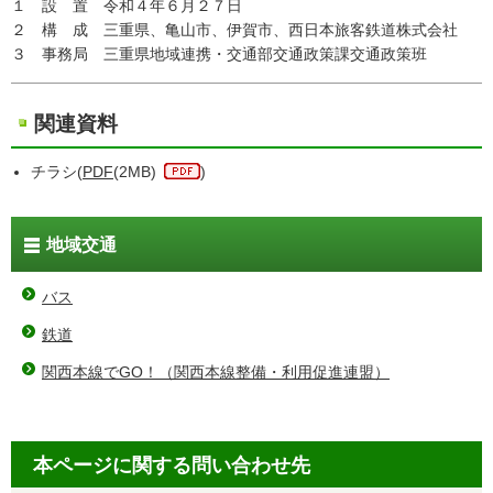
１ 設 置 令和４年６月２７日
２ 構 成 三重県、亀山市、伊賀市、西日本旅客鉄道株式会社
３ 事務局 三重県地域連携・交通部交通政策課交通政策班
関連資料
チラシ(
PDF
(2MB)
)
地域交通
バス
鉄道
関西本線でGO！（関西本線整備・利用促進連盟）
本ページに関する問い合わせ先