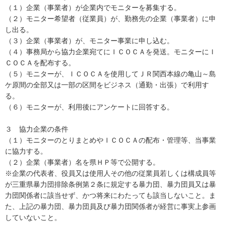
（１）企業（事業者）が企業内でモニターを募集する。
（２）モニター希望者（従業員）が、勤務先の企業（事業者）に申
し出る。
（３）企業（事業者）が、モニター事業に申し込む。
（４）事務局から協力企業宛てにＩＣＯＣＡを発送。モニターにＩ
ＣＯＣＡを配布する。
（５）モニターが、ＩＣＯＣＡを使用してＪＲ関西本線の亀山～島
ケ原間の全部又は一部の区間をビジネス（通勤・出張）で利用す
る。
（６）モニターが、利用後にアンケートに回答する。
３ 協力企業の条件
（１）モニターのとりまとめやＩＣＯＣＡの配布・管理等、当事業
に協力する。
（２）企業（事業者）名を県ＨＰ等で公開する。
※企業の代表者、役員又は使用人その他の従業員若しくは構成員等
が三重県暴力団排除条例第２条に規定する暴力団、暴力団員又は暴
力団関係者に該当せず、かつ将来にわたっても該当しないこと。ま
た、上記の暴力団、暴力団員及び暴力団関係者が経営に事実上参画
していないこと。