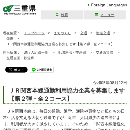
Foreign Languages
検索
メニュー
三重県公式ウェブ
サイト
現在位置：
トップページ
>
まちづくり
>
交通
>
地域交通
>
鉄道
>
ＪＲ関西本線通勤利用協力企業を募集します【第２弾・全２コース】
担当所属：
県庁の組織一覧 >
地域連携・交通部 >
交通政策課
>
交通企画・鉄道班
令和05年08月22日
ＪＲ関西本線通勤利用協力企業を募集します
【第２弾・全２コース】
ＪＲ関西本線は、毎日の通勤、通学、通院や買物など私たちの日
常生活を支える大切な鉄道ですが、近年、人口減少の進展等によ
り、利用者が大きく減少しています。そのため、「関西本線活性化