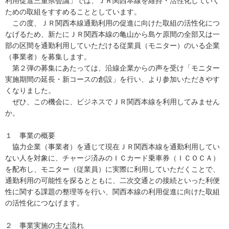
利用促進三重県会議」では、ＪＲ関西本線を維持・活性化していく
ための取組をすすめることとしています。
この度、ＪＲ関西本線通勤利用の促進に向けた取組の活性化につ
なげるため、新たにＪＲ関西本線の亀山から島ケ原間の全部又は一
部の区間を通勤利用していただける従業員（モニター）のいる企業
（事業者）を募集します。
第２弾の募集にあたっては、沿線企業からの声を受け「モニター
実施期間の延長・新コースの創設」を行い、より参加いただきやす
くなりました。
ぜひ、この機会に、ビジネスでＪＲ関西本線を利用してみません
か。
１ 事業の概要
協力企業（事業者）を通じて現在ＪＲ関西本線を通勤利用してい
ない人を対象に、チャージ済みのＩＣカード乗車券（ＩＣＯＣＡ）
を配布し、モニター（従業員）に実際に利用していただくことで、
通勤利用の可能性を探るとともに、二次交通との接続といった利便
性に関する課題の整理等を行い、関西本線の利用促進に向けた取組
の活性化につなげます。
２ 事業実施の主な流れ