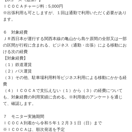
ＩＣＯＣＡチャージ料：5,000円
※出張利用も可としますが、１回は通勤で利用いただく必要があり
ます。
６ 対象経費
ＪＲ西日本が運行する関西本線の亀山から島ケ原間の全部又は一部
の区間が行程に含まれる、ビジネス（通勤・出張）による移動にお
ける次の経費
【対象経費】
（１）鉄道運賃
（２）バス運賃
（３）その他、駐車場利用料等ビジネス利用による移動にかかる経
費
（４）ＩＣＯＣＡで支払えない（１）から（３）の経費について
も、対象経費の利用実績に含める。※利用後のアンケートを通じ
て、確認します。
７ モニター実施期間
ＩＣＯＣＡ到着から令和５年１２月３１日（日）まで
※ＩＣＯＣＡは、順次発送を予定