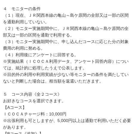
４ モニターの条件
（１）現在、ＪＲ関西本線の亀山～島ケ原間の全部又は一部の区間
を通勤利用していない。
（２）モニター実施期間中に、ＪＲ関西本線の亀山～島ケ原間の全
部又は一部の区間を通勤で利用する。
（３）モニター実施期間中に、申し込んだコースに応じた分の対象
費用の利用に努める。
（４）利用後にアンケートに回答する。
※実施結果（ＩＣＯＣＡ利用データ、アンケート回答内容）につい
ては、統計的に処理したうえで公表します。
※目的外の利用や利用実績が少ない等モニターの条件を満たしてい
ないと判断した場合は、相当額を返還いただきます。
５ コース内容《全２コース》
お好きなコースを選択できます。
【Aコース】
ＩＣＯＣＡチャージ料：10,000円
※出張利用も可としますが、5,000円以上は通勤で利用いただく必要
があります。
【Bコース《追加》】