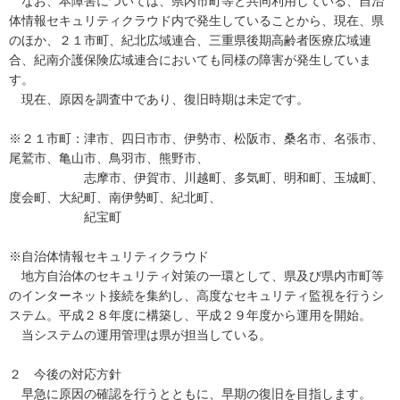
なお、本障害については、県内市町等と共同利用している、自治
体情報セキュリティクラウド内で発生していることから、現在、県
のほか、２１市町、紀北広域連合、三重県後期高齢者医療広域連
合、紀南介護保険広域連合においても同様の障害が発生していま
す。
現在、原因を調査中であり、復旧時期は未定です。
※２１市町：津市、四日市市、伊勢市、松阪市、桑名市、名張市、
尾鷲市、亀山市、鳥羽市、熊野市、
志摩市、伊賀市、川越町、多気町、明和町、玉城町、
度会町、大紀町、南伊勢町、紀北町、
紀宝町
※自治体情報セキュリティクラウド
地方自治体のセキュリティ対策の一環として、県及び県内市町等
のインターネット接続を集約し、高度なセキュリティ監視を行うシ
ステム。平成２８年度に構築し、平成２９年度から運用を開始。
当システムの運用管理は県が担当している。
２ 今後の対応方針
早急に原因の確認を行うとともに、早期の復旧を目指します。