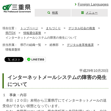
Foreign Languages
検索
メニュー
三重県公式ウェブ
サイト
現在位置：
トップページ
>
まちづくり
>
デジタル社会の推進
>
県庁DX
>
情報通信基盤
>
インターネットメールシステムの障害の発生について
担当所属：
県庁の組織一覧 >
総務部 >
デジタル改革推進課
>
情報基盤班
平成29年10月20日
インターネットメールシステムの障害の発生
について
１ 事象・内容
本日（２０日）未明から三重県庁にてインターネットメールの送
受信ができない状態となっています。