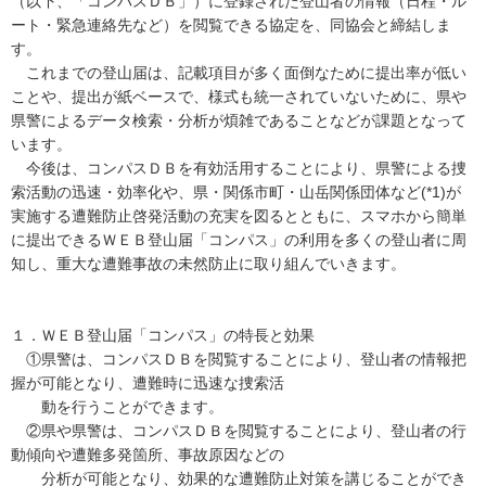
（以下、「コンパスＤＢ」）に登録された登山者の情報（日程・ル
ート・緊急連絡先など）を閲覧できる協定を、同協会と締結しま
す。
これまでの登山届は、記載項目が多く面倒なために提出率が低い
ことや、提出が紙ベースで、様式も統一されていないために、県や
県警によるデータ検索・分析が煩雑であることなどが課題となって
います。
今後は、コンパスＤＢを有効活用することにより、県警による捜
索活動の迅速・効率化や、県・関係市町・山岳関係団体など(*1)が
実施する遭難防止啓発活動の充実を図るとともに、スマホから簡単
に提出できるＷＥＢ登山届「コンパス」の利用を多くの登山者に周
知し、重大な遭難事故の未然防止に取り組んでいきます。
１．ＷＥＢ登山届「コンパス」の特長と効果
①県警は、コンパスＤＢを閲覧することにより、登山者の情報把
握が可能となり、遭難時に迅速な捜索活
動を行うことができます。
②県や県警は、コンパスＤＢを閲覧することにより、登山者の行
動傾向や遭難多発箇所、事故原因などの
分析が可能となり、効果的な遭難防止対策を講じることができ