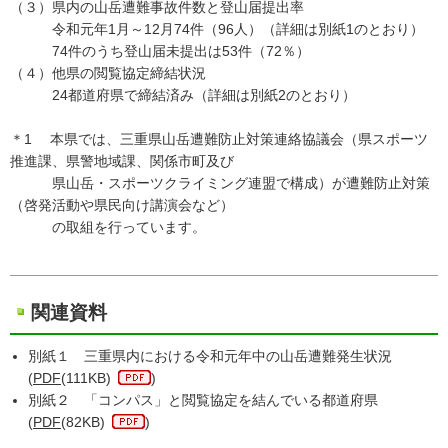
（３）県内の山岳遭難事故件数と登山届提出率
令和元年1月～12月74件（96人）（詳細は別紙1のとおり）
74件のうち登山届未提出は53件（72％）
（４）他県の閲覧協定締結状況
24都道府県で締結済み（詳細は別紙2のとおり）
＊1 本県では、三重県山岳遭難防止対策連絡協議会（県スポーツ
推進課、県警地域課、関係市町及び
県山岳・スポーツクライミング連盟で構成）が遭難防止対策
（啓発活動や県民向け講演会など）
の取組を行っています。
関連資料
別紙１ 三重県内における令和元年中の山岳遭難発生状況
(
PDF
(111KB)
)
別紙２ 「コンパス」と閲覧協定を結んでいる都道府県
(
PDF
(82KB)
)