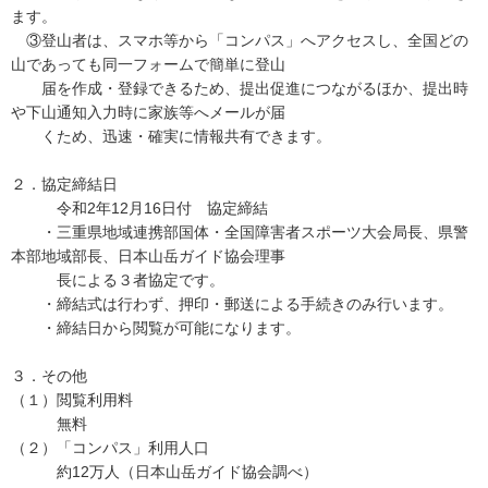
ます。
③登山者は、スマホ等から「コンパス」へアクセスし、全国どの
山であっても同一フォームで簡単に登山
届を作成・登録できるため、提出促進につながるほか、提出時
や下山通知入力時に家族等へメールが届
くため、迅速・確実に情報共有できます。
２．協定締結日
令和2年12月16日付 協定締結
・三重県地域連携部国体・全国障害者スポーツ大会局長、県警
本部地域部長、日本山岳ガイド協会理事
長による３者協定です。
・締結式は行わず、押印・郵送による手続きのみ行います。
・締結日から閲覧が可能になります。
３．その他
（１）閲覧利用料
無料
（２）「コンパス」利用人口
約12万人（日本山岳ガイド協会調べ）