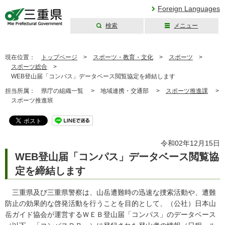
Foreign Languages
検索
メニュー
三重県公式ウェブ
サイト
現在位置：
トップページ
>
スポーツ・教育・文化
>
スポーツ
>
スポーツ総合
>
WEB登山届「コンパス」データベース閲覧協定を締結します
担当所属：
県庁の組織一覧 >
地域連携・交通部 >
スポーツ推進課
>
スポーツ推進班
令和02年12月15日
WEB登山届「コンパス」データベース閲覧協
定を締結します
三重県及び三重県警察は、山岳遭難時の迅速な捜索活動や、遭難
防止の効果的な啓発活動を行うことを目的として、（公社）日本山
岳ガイド協会が運営するＷＥＢ登山届「コンパス」のデータベース