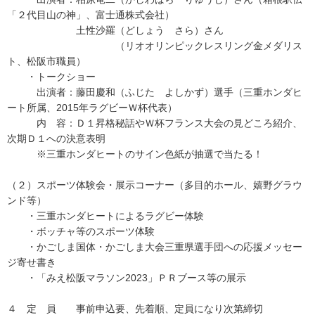
「２代目山の神」、富士通株式会社）
土性沙羅（どしょう さら）さん
（リオオリンピックレスリング金メダリス
ト、松阪市職員）
・トークショー
出演者：藤田慶和（ふじた よしかず）選手（三重ホンダヒ
ート所属、2015年ラグビーＷ杯代表）
内 容：Ｄ１昇格秘話やＷ杯フランス大会の見どころ紹介、
次期Ｄ１への決意表明
※三重ホンダヒートのサイン色紙が抽選で当たる！
（２）スポーツ体験会・展示コーナー（多目的ホール、嬉野グラウ
ンド等）
・三重ホンダヒートによるラグビー体験
・ボッチャ等のスポーツ体験
・かごしま国体・かごしま大会三重県選手団への応援メッセー
ジ寄せ書き
・「みえ松阪マラソン2023」ＰＲブース等の展示
４ 定 員 事前申込要、先着順、定員になり次第締切