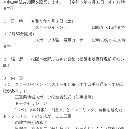
※参加申込み期間を延長します。 【令和５年８月31日（木）17時
まで】
１ 日 時 令和５年９月２日（土）
ステージイベント 13時から15時まで
（12時30分開場）
スポーツ体験・展示コーナー 12時30分から16時
まで
２ 場 所 松阪市嬉野ふるさと会館（松阪市嬉野権現前町423-
88）
３ 内 容
（１）ステージイベント（大ホール）※会場では手話通訳・要約筆
記があります。
・三重県地域スポーツ推進表彰式（知事出席）
・トークセッション
“スペシャル対談” 「陸上」と「レスリング」垣根を越えた
トップアスリートの２人が、ここ三重
の地で熱く語る！
出演者：柏原竜二（かしわばら りゅうじ）さん（箱根駅伝