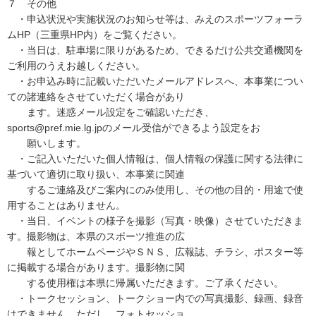
７ その他
・申込状況や実施状況のお知らせ等は、みえのスポーツフォーラ
ムHP（三重県HP内）をご覧ください。
・当日は、駐車場に限りがあるため、できるだけ公共交通機関を
ご利用のうえお越しください。
・お申込み時に記載いただいたメールアドレスへ、本事業につい
ての諸連絡をさせていただく場合があり
ます。迷惑メール設定をご確認いただき、
sports@pref.mie.lg.jpのメール受信ができるよう設定をお
願いします。
・ご記入いただいた個人情報は、個人情報の保護に関する法律に
基づいて適切に取り扱い、本事業に関連
するご連絡及びご案内にのみ使用し、その他の目的・用途で使
用することはありません。
・当日、イベントの様子を撮影（写真・映像）させていただきま
す。撮影物は、本県のスポーツ推進の広
報としてホームページやＳＮＳ、広報誌、チラシ、ポスター等
に掲載する場合があります。撮影物に関
する使用権は本県に帰属いただきます。ご了承ください。
・トークセッション、トークショー内での写真撮影、録画、録音
はできません。ただし、フォトセッショ