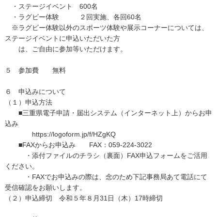
・ステージイベント 600名
・ラグビー体験 ２回実施、各回60名
※ラグビー体験以外のスポーツ体験や展示コーナーについては、
ステージイベントに申込いただいた方
は、ご自由に参加等いただけます。
５ 参加費 無料
６ 申込みについて
（１）申込方法
■三重県電子申請・届出システム（インターネット上）からお申
込み
https://logoform.jp/f/HZgKQ
■FAXからお申込み FAX：059-224-3022
・添付ファイルのチラシ（裏面）FAX申込フォームをご活用
ください。
・FAXでお申込みの際は、念のため下記事務局あて電話にて
受信確認をお願いします。
（２）申込締切 令和５年８月31日（木）17時締切