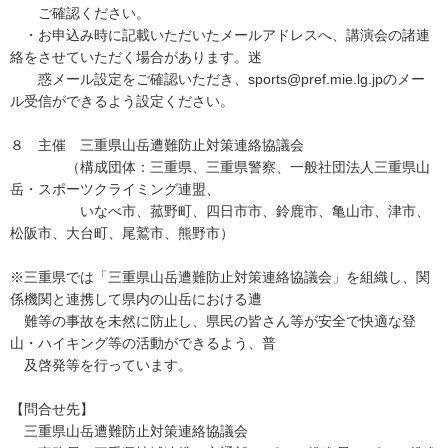
ご確認ください。
・お申込み時に記載いただいたメールアドレスへ、講演会の諸連
絡をさせていただく場合があります。迷
惑メール設定をご確認いただき、sports@pref.mie.lg.jpのメー
ル受信ができるよう設定ください。
８ 主催 三重県山岳遭難防止対策連絡協議会
（構成団体：三重県、三重県警察、一般社団法人三重県山
岳・スポーツクライミング連盟、
いなべ市、菰野町、四日市市、鈴鹿市、亀山市、津市、
松阪市、大台町、尾鷲市、熊野市）
※三重県では「三重県山岳遭難防止対策連絡協議会」を組織し、関
係機関と連携して県内の山岳における遭
難等の事故を未然に防止し、県民の皆さん等が安全で快適な登
山・ハイキング等の活動ができるよう、普
及啓発等を行っています。
【問合せ先】
三重県山岳遭難防止対策連絡協議会