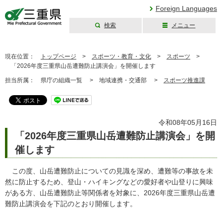
Foreign Languages
検索
メニュー
三重県公式ウェブ
サイト
現在位置：
トップページ
>
スポーツ・教育・文化
>
スポーツ
>
「2026年度三重県山岳遭難防止講演会」を開催します
担当所属：
県庁の組織一覧 >
地域連携・交通部 >
スポーツ推進課
令和08年05月16日
「2026年度三重県山岳遭難防止講演会」を開
催します
この度、山岳遭難防止についての見識を深め、遭難等の事故を未
然に防止するため、登山・ハイキングなどの愛好者や山登りに興味
がある方、山岳遭難防止等関係者を対象に、2026年度三重県山岳遭
難防止講演会を下記のとおり開催します。