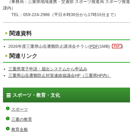
（事務局：三重県地域連携・交通部 スポーツ推進局 スポーツ推進
課内）
TEL：059-224-2986（平日８時30分から17時15分まで）
関連資料
2026年度三重県山岳遭難防止講演会チラシ(
PDF
(1MB)
)
関連リンク
三重県電子申請・届出システムから申込み
三重県山岳遭難防止対策連絡協議会HP（三重県HP内）
スポーツ・教育・文化
スポーツ
三重の教育
教育全般