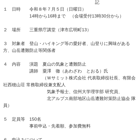
記
１ 日時 令和８年７月５日（日曜日）
14時から16時まで （会場受付13時30分から）
２ 場所 三重県庁講堂（津市広明町13）
３ 対象者 登山・ハイキング等の愛好者、山登りに興味がある
方、山岳遭難防止等関係者
４ 内容 演題 夏山の気象と遭難防止
講師 粟澤 徹（あわざわ とおる）氏
（Ｗサミット株式会社 代表取締役社長、有限会
社西穂山荘 常務取締役兼支配人
気象予報士、信州大学理学部 研究員、
北アルプス南部地区山岳遭難対策防止協会 隊
員）
５ 定員等 150名
事前申込・先着順、参加費無料
６ 申込みについて