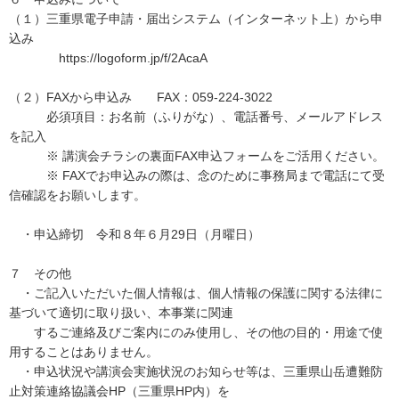
（１）三重県電子申請・届出システム（インターネット上）から申
込み
https://logoform.jp/f/2AcaA
（２）FAXから申込み FAX：059-224-3022
必須項目：お名前（ふりがな）、電話番号、メールアドレス
を記入
※ 講演会チラシの裏面FAX申込フォームをご活用ください。
※ FAXでお申込みの際は、念のために事務局まで電話にて受
信確認をお願いします。
・申込締切 令和８年６月29日（月曜日）
７ その他
・ご記入いただいた個人情報は、個人情報の保護に関する法律に
基づいて適切に取り扱い、本事業に関連
するご連絡及びご案内にのみ使用し、その他の目的・用途で使
用することはありません。
・申込状況や講演会実施状況のお知らせ等は、三重県山岳遭難防
止対策連絡協議会HP（三重県HP内）を