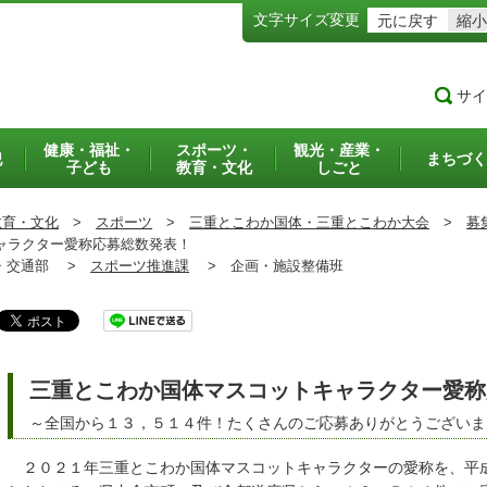
文字サイズ変更
元に戻す
縮小
サイ
健康・福祉・
スポーツ・
観光・産業・
犯
まちづく
子ども
教育・文化
しごと
教育・文化
>
スポーツ
>
三重とこわか国体・三重とこわか大会
>
募
ャラクター愛称応募総数発表！
交通部 >
スポーツ推進課
>
企画・施設整備班
三重とこわか国体マスコットキャラクター愛称
～全国から１３，５１４件！たくさんのご応募ありがとうございま
２０２１年三重とこわか国体マスコットキャラクターの愛称を、平