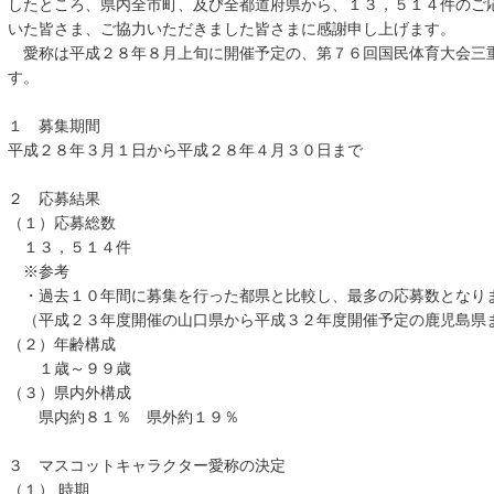
したところ、県内全市町、及び全都道府県から、１３，５１４件のご
いた皆さま、ご協力いただきました皆さまに感謝申し上げます。
愛称は平成２８年８月上旬に開催予定の、第７６回国民体育大会三
す。
１ 募集期間
平成２８年３月１日から平成２８年４月３０日まで
２ 応募結果
（１）応募総数
１３，５１４件
※参考
・過去１０年間に募集を行った都県と比較し、最多の応募数となり
（平成２３年度開催の山口県から平成３２年度開催予定の鹿児島県
（２）年齢構成
１歳～９９歳
（３）県内外構成
県内約８１％ 県外約１９％
３ マスコットキャラクター愛称の決定
（１） 時期