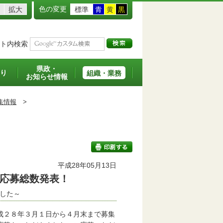
色の変更
拡大
標準
青
黄
黒
ト内検索
県政・
り
組織・業務
お知らせ情報
集情報
>
平成28年05月13日
応募総数発表！
印刷する
した～
成２８年３月１日から４月末まで募集