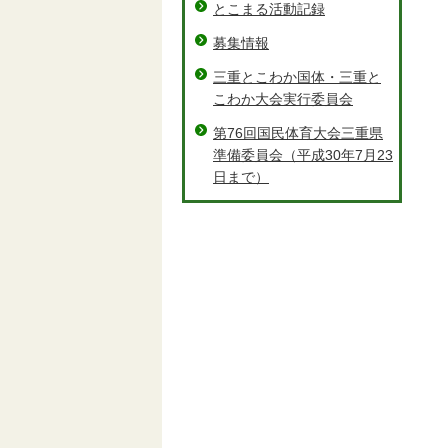
とこまる活動記録
募集情報
三重とこわか国体・三重と
こわか大会実行委員会
第76回国民体育大会三重県
準備委員会（平成30年7月23
日まで）