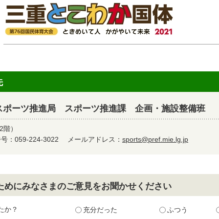
先
スポーツ推進局 スポーツ推進課 企画・施設整備班
2階）
：059-224-3022
メールアドレス：
sports@pref.mie.lg.jp
ためにみなさまのご意見をお聞かせください
たか？
充分だった
ふつう