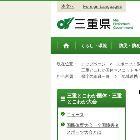
本文へ
Foreign Languages
三重県公式ウェブサイト
くらし・環境
防災・防
トップペ
ージ
現在位置：
トップページ
>
スポーツ・
三重とこわか国体マスコットキ
担当所属：
県庁の組織一覧 >
地域連携・
三重とこわか国体・三重
とこわか大会
ニュース
国民体育大会・全国障害者
スポーツ大会とは