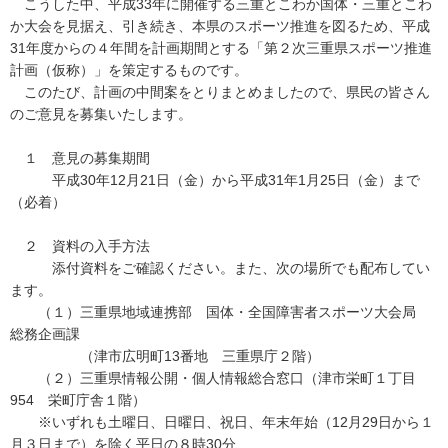
こうした中、平成33年に開催する三重とこわか国体・三重とこわ
か大会を見据え、引き続き、本県のスポーツ推進を図るため、平成
31年度からの４年間を計画期間とする「第２次三重県スポーツ推進
計画（仮称）」を策定するものです。
このたび、計画の中間案をとりまとめましたので、県民の皆さん
のご意見を募集いたします。
１ 意見の募集期間
平成30年12月21日（金）から平成31年1月25日（金）まで
（必着）
２ 資料の入手方法
添付資料をご確認ください。また、次の場所でも配布してい
ます。
（１）三重県地域連携部 国体・全国障害者スポーツ大会局
総務企画課
（津市広明町13番地 三重県庁２階）
（２）三重県情報公開・個人情報総合窓口（津市栄町１丁目
954 栄町庁舎１階）
※いずれも土曜日、日曜日、祝日、年末年始（12月29日から１
月３日まで）を除く平日の８時30分