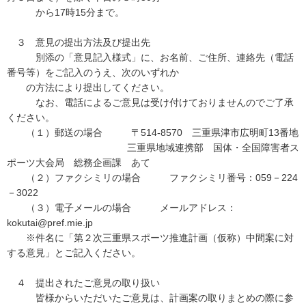
から17時15分まで。
３ 意見の提出方法及び提出先
別添の「意見記入様式」に、お名前、ご住所、連絡先（電話
番号等）をご記入のうえ、次のいずれか
の方法により提出してください。
なお、電話によるご意見は受け付けておりませんのでご了承
ください。
（１）郵送の場合 〒514-8570 三重県津市広明町13番地
三重県地域連携部 国体・全国障害者ス
ポーツ大会局 総務企画課 あて
（２）ファクシミリの場合 ファクシミリ番号：059－224
－3022
（３）電子メールの場合 メールアドレス：
kokutai@pref.mie.jp
※件名に「第２次三重県スポーツ推進計画（仮称）中間案に対
する意見」とご記入ください。
４ 提出されたご意見の取り扱い
皆様からいただいたご意見は、計画案の取りまとめの際に参