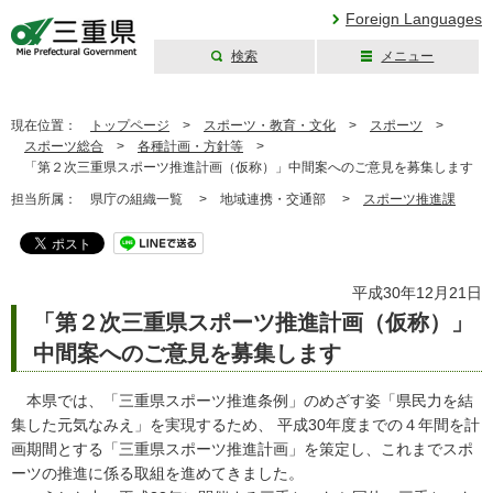
Foreign Languages
検索
メニュー
三重県公式ウェブ
サイト
現在位置：
トップページ
>
スポーツ・教育・文化
>
スポーツ
>
スポーツ総合
>
各種計画・方針等
>
「第２次三重県スポーツ推進計画（仮称）」中間案へのご意見を募集します
担当所属：
県庁の組織一覧 >
地域連携・交通部 >
スポーツ推進課
平成30年12月21日
「第２次三重県スポーツ推進計画（仮称）」
中間案へのご意見を募集します
本県では、「三重県スポーツ推進条例」のめざす姿「県民力を結
集した元気なみえ」を実現するため、 平成30年度までの４年間を計
画期間とする「三重県スポーツ推進計画」を策定し、これまでスポ
ーツの推進に係る取組を進めてきました。