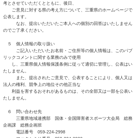
考とさせていただくとともに、後日、
ご意見に対する県の考え方について、三重県のホームページで
公表します。
なお、提出いただいたご本人への個別の回答はいたしません
のでご了承ください。
５ 個人情報の取り扱い
ご記入いただいたお名前・ご住所等の個人情報は、このパブ
リックコメントに関する業務のみで使用
し、三重県個人情報保護条例に従って適切に管理し、公表はい
たしません。
また、提出されたご意見で、公表することにより、個人又は
法人の権利、競争上の地位その他正当な
利益を害するおそれがあるものは、その全部又は一部を公表い
たしません。
６ 問い合わせ先
三重県地域連携部 国体・全国障害者スポーツ大会局 総務
企画課 総務企画班
電話番号 059-224-2998