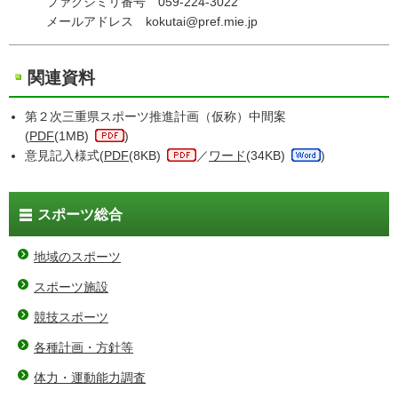
ファクシミリ番号 059-224-3022
メールアドレス kokutai@pref.mie.jp
関連資料
第２次三重県スポーツ推進計画（仮称）中間案
(
PDF
(1MB)
)
意見記入様式(
PDF
(8KB)
／
ワード
(34KB)
)
スポーツ総合
地域のスポーツ
スポーツ施設
競技スポーツ
各種計画・方針等
体力・運動能力調査