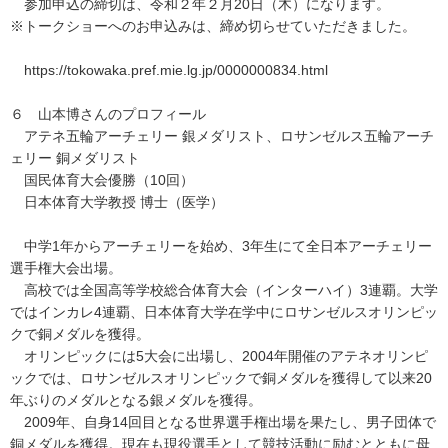
参加申込の締切は、令和２年２月20日（木）になります。
※トークショーへのお申込みは、締め切らせていただきました。
https://tokowaka.pref.mie.lg.jp/0000000834.html
６ 山本博さんのプロフィール
アテネ五輪アーチェリー 銀メダリスト、ロサンゼルス五輪アーチ
ェリー 銅メダリスト
国民体育大会優勝（10回）
日本体育大学教授 博士（医学）
中学1年からアーチェリーを始め、3年生にて全日本アーチェリー
選手権大会出場。
高校では全国高等学校総合体育大会（インターハイ）3連覇。大学
ではインカレ4連覇、日本体育大学在学中にロサンゼルスオリンピッ
クで銅メダルを獲得。
オリンピックには5大会に出場し、2004年開催のアテネオリンピ
ックでは、ロサンゼルスオリンピックで銅メダルを獲得して以来20
年ぶりのメダルとなる銀メダルを獲得。
2009年、自身14回目となる世界選手権出場を果たし、男子団体で
銅メダルを獲得。現在も現役選手として競技活動に励むとともに母