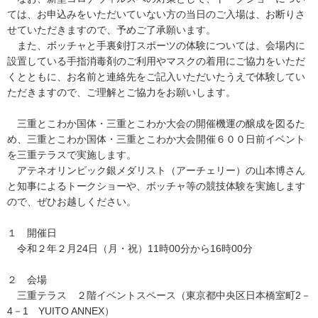
ては、お申込みをいただいていない方の当日のご入場は、お断りさ
せていただきますので、予めご了承願います。
また、ボッチャと手裏剣打スポーツの体験については、会場内に
設置している手指消毒剤のご利用やマスクの着用にご協力をいただ
くとともに、お名前と連絡先をご記入いただいたうえで体験してい
ただきますので、ご理解とご協力をお願いします。
三重とこわか国体・三重とこわか大会の開催機運の醸成を図るた
め、三重とこわか国体・三重とこわか大会開催６００日前イベント
を三重テラスで実施します。
アテネオリンピック銀メダリスト（アーチェリー）の山本博さん
と知事によるトークショーや、ボッチャ等の競技体験を実施します
ので、ぜひお越しください。
１ 開催日
令和２年２月24日（月・祝）11時00分から16時00分
２ 会場
三重テラス ２階イベントスペース（東京都中央区日本橋室町2－
4－1 YUITO ANNEX）