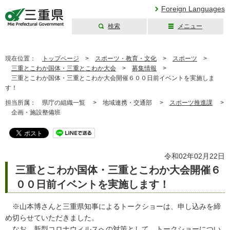
Foreign Languages
検索
メニュー
三重県公式ウェブ
サイト
現在位置：
トップページ
>
スポーツ・教育・文化
>
スポーツ
>
三重とこわか国体・三重とこわか大会
>
募集情報
>
三重とこわか国体・三重とこわか大会開催６００日前イベントを実施しま
す！
担当所属：
県庁の組織一覧 >
地域連携・交通部 >
スポーツ推進課
>
企画・施設整備班
令和02年02月22日
三重とこわか国体・三重とこわか大会開催６
００日前イベントを実施します！
※山本博さんと三重県知事によるトークショーは、申し込みを締
め切らせていただきました。
なお、新型コロナウィルスへの対策として、トークショーについ