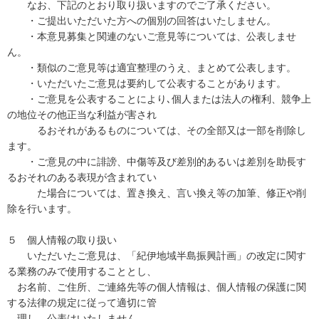
なお、下記のとおり取り扱いますのでご了承ください。
・ご提出いただいた方への個別の回答はいたしません。
・本意見募集と関連のないご意見等については、公表しませ
ん。
・類似のご意見等は適宜整理のうえ、まとめて公表します。
・いただいたご意見は要約して公表することがあります。
・ご意見を公表することにより､個人または法人の権利、競争上
の地位その他正当な利益が害され
るおそれがあるものについては、その全部又は一部を削除し
ます。
・ご意見の中に誹謗、中傷等及び差別的あるいは差別を助長す
るおそれのある表現が含まれてい
た場合については、置き換え、言い換え等の加筆、修正や削
除を行います。
５ 個人情報の取り扱い
いただいたご意見は、「紀伊地域半島振興計画」の改定に関す
る業務のみで使用することとし、
お名前、ご住所、ご連絡先等の個人情報は、個人情報の保護に関
する法律の規定に従って適切に管
理し、公表はいたしません。