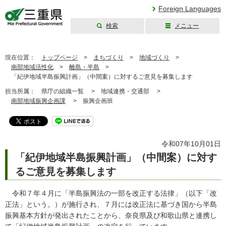
Foreign Languages
検索
メニュー
三重県公式ウェブ
サイト
現在位置：
トップページ
>
まちづくり
>
地域づくり
>
南部地域活性化
>
離島・半島
>
「紀伊地域半島振興計画」（中間案）に対するご意見を募集します
担当所属：
県庁の組織一覧 >
地域連携・交通部 >
南部地域振興企画課
>
振興企画班
令和07年10月01日
「紀伊地域半島振興計画」（中間案）に対す
るご意見を募集します
令和７年４月に「半島振興法の一部を改正する法律」（以下「改
正法」という。）が施行され、７月には改正法に基づき国から半島
振興基本方針が発出されたことから、奈良県及び和歌山県と連携し