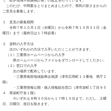
て「紀伊地域半島振興計画」の改定を行っています。
このたび、中間案をとりまとめましたので、県民の皆さまからの
ご意見を募集します。
１ 意見の募集期間
令和７年１０月１日（水曜日）から令和７年１０月３１日（金
曜日）まで（最終日は１７時必着）
２ 資料の入手方法
次のいずれかの方法で入手いただくことができます。
（１）三重県ホームページからの入手
県ホームページからファイルをダウンロードしてください。
（２）窓口での入手
次の場所で配布しています。
・三重県南部地域振興企画課（津市広明町１３番地 県庁２
階）
・三重県情報公開・個人情報総合窓口（津市栄町１丁目９５
４ 県栄町庁舎１階）
※いずれも８時３０分から１７時１５分まで。ただし、土曜
日、日曜日、祝日を除きます。