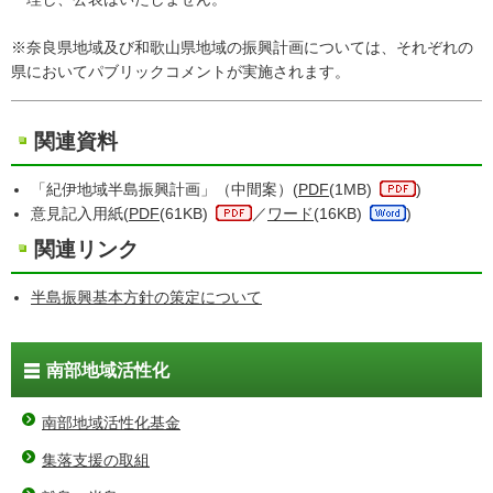
※奈良県地域及び和歌山県地域の振興計画については、それぞれの
県においてパブリックコメントが実施されます。
関連資料
「紀伊地域半島振興計画」（中間案）(
PDF
(1MB)
)
意見記入用紙(
PDF
(61KB)
／
ワード
(16KB)
)
関連リンク
半島振興基本方針の策定について
南部地域活性化
南部地域活性化基金
集落支援の取組