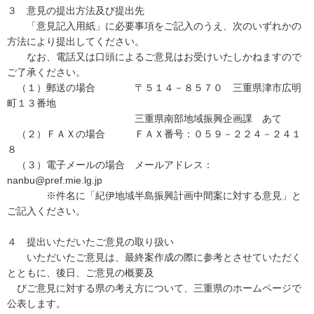
３ 意見の提出方法及び提出先
「意見記入用紙」に必要事項をご記入のうえ、次のいずれかの
方法により提出してください。
なお、電話又は口頭によるご意見はお受けいたしかねますので
ご了承ください。
（１）郵送の場合 〒５１４－８５７０ 三重県津市広明
町１３番地
三重県南部地域振興企画課 あて
（２）ＦＡＸの場合 ＦＡＸ番号：０５９－２２４－２４１
８
（３）電子メールの場合 メールアドレス：
nanbu@pref.mie.lg.jp
※件名に「紀伊地域半島振興計画中間案に対する意見」と
ご記入ください。
４ 提出いただいたご意見の取り扱い
いただいたご意見は、最終案作成の際に参考とさせていただく
とともに、後日、ご意見の概要及
びご意見に対する県の考え方について、三重県のホームページで
公表します。