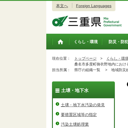
本文へ
Foreign Languages
三重県公式ウェブサイト
くらし・環境
防災・防
トップペ
ージ
現在位置：
トップページ
>
くらし・環
桑名市多度町御衣野地内におけ
担当所属：
県庁の組織一覧 >
地域防災総
土壌・地下水
土壌・地下水汚染の発見
要措置区域等の指定
汚染土壌処理業