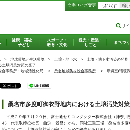
文字サイズ変更
元に戻す
縮小
サイ
健康・福祉・
スポーツ・
観光・産業・
犯
まちづく
子ども
教育・文化
しごと
境
>
地球環境と生活環境
>
土壌・地下水
>
土壌・地下水汚染の発見
る土壌汚染対策の完了
合事務所・地域活性化局 >
桑名地域防災総合事務所
>
環境室(環境
桑名市多度町御衣野地内における土壌汚染対策
平成２９年７月２０日、富士通セミコンダクター株式会社（神奈川県
45 代表取締役社長 曲渕 景昌）から、同社三重工場（桑名市多度町
染について、土壌汚染対策が完了した旨の報告がありました。