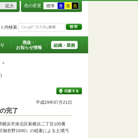
色の変更
拡大
標準
青
黄
黒
ト内検索
県政・
り
組織・業務
お知らせ情報
>
課)
平成29年07月21日
の完了
印刷する
横浜市港北区新横浜二丁目100番
御衣野1500）の砒素による土壌汚