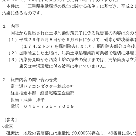
本件は、「三重県生活環境の保全に関する条例」に基づき、平成２
汚染に係るものです。
１ 内容
同社から提出された土壌汚染対策完了に係る報告書の内容は次の
（１）平成２９年５月８日から６月６日にかけて、砒素が環境基準
（１７４.２トン）を掘削除去しました。掘削除去部分は今後、
（２）掘削除去した土壌は、汚染土壌処理業許可業者で適切に処理
（３）汚染発見時から汚染土壌の撤去の完了までは、汚染箇所は立
康又は生活環境に係る被害は生じていません。
２ 報告内容の問い合わせ先
富士通セミコンダクター株式会社
経営推進本部 経営戦略室企画部
担当：武藤 洋平
電話 ０４５－７５５－７００９
［参考］
○砒素
砒素は、地殻の表層部には重量比で0.0005%存在し、49番目に多