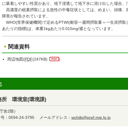
に吸着しやすい性質があり、地下浸透して地下水に溶け出した場合、
高濃度の砒素摂取による急性の中毒症状としては、めまい、頭痛、
障害が報告されています。
WHO(世界保健機関)で定めるPTWI(耐容一週間摂取量＝一生涯摂
あたりの指標)は、体重1kgあたり0.015mg/週となっています。
関連資料
周辺地図(
PDF
(247KB)
)
先
所 環境室(環境課)
名庁舎2階）
：0594-24-3795
メールアドレス：
wchiiki@pref.mie.lg.jp