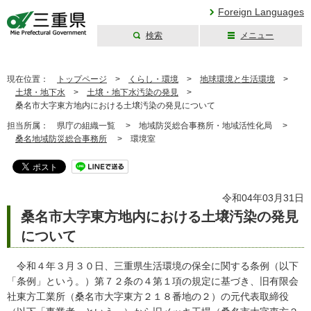
Foreign Languages
検索
メニュー
三重県公式ウェブ
サイト
現在位置：
トップページ
>
くらし・環境
>
地球環境と生活環境
>
土壌・地下水
>
土壌・地下水汚染の発見
>
桑名市大字東方地内における土壌汚染の発見について
担当所属：
県庁の組織一覧 >
地域防災総合事務所・地域活性化局 >
桑名地域防災総合事務所
>
環境室
令和04年03月31日
桑名市大字東方地内における土壌汚染の発見
について
令和４年３月３０日、三重県生活環境の保全に関する条例（以下
「条例」という。）第７２条の４第１項の規定に基づき、旧有限会
社東方工業所（桑名市大字東方２１８番地の２）の元代表取締役