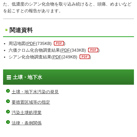
た、低濃度のシアン化合物を取り込み続けると、頭痛、めまいなど
を起こすとの報告があります。
関連資料
周辺地図(
PDF
(735KB)
)
六価クロム化合物調査結果(
PDF
(343KB)
)
シアン化合物調査結果(
PDF
(249KB)
)
土壌・地下水
土壌・地下水汚染の発見
要措置区域等の指定
汚染土壌処理業
法律・条例関係