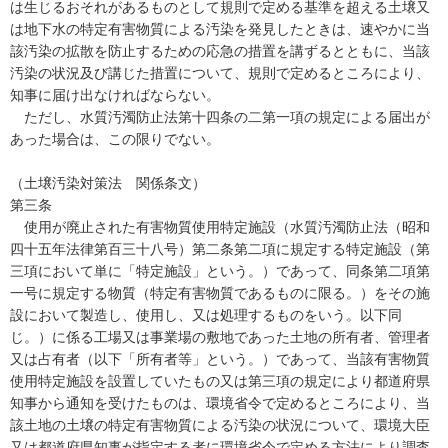
は生じるおそれがあるものとして規則で定める基準を超える土壌又
は地下水の特定有害物質による汚染を発見したときは、速やかに当
該汚染の拡散を防止するための応急の措置を講ずるとともに、当該
汚染の状況及び講じた措置について、規則で定めるところにより、
知事に届け出なければならない。
ただし、水質汚濁防止法第十四条の二第一項の規定による届出が
あった場合は、この限りでない。
（土壌汚染対策法 関係条文）
第三条
使用が廃止された有害物質使用特定施設（水質汚濁防止法（昭和
四十五年法律第百三十八号）第二条第二項に規定する特定施設（第
三項において単に「特定施設」という。）であって、同条第二項第
一号に規定する物質（特定有害物質であるものに限る。）をその施
設において製造し、使用し、又は処理するものをいう。以下同
じ。）に係る工場又は事業場の敷地であった土地の所有者、管理者
又は占有者（以下「所有者等」という。）であって、当該有害物質
使用特定施設を設置していたもの又は第三項の規定により都道府県
知事から通知を受けたものは、環境省令で定めるところにより、当
該土地の土壌の特定有害物質による汚染の状況について、環境大臣
又は都道府県知事が指定する者に環境省令で定める方法により調査