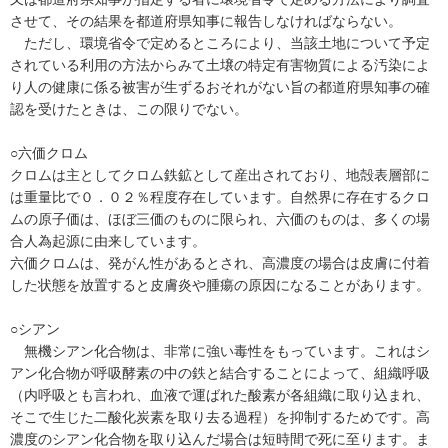
させて、その結果を都道府県知事に報告しなければならない。
ただし、環境省令で定めるところにより、当該土地について予定
されている利用の方法からみて土壌の特定有害物質による汚染によ
り人の健康に係る被害が生ずるおそれがない旨の都道府県知事の確
認を受けたときは、この限りでない。
○六価クロム
クロムは主としてクロム鉄鉱として産出されており、地殻表層部に
は重量比で０．０２％程度存在しています。自然界に存在するクロ
ムの原子価は、ほぼ三価のものに限られ、六価のものは、多くの場
合人為起源に由来しています。
六価クロムは、発がん性があるとされ、高濃度の場合は皮膚に付着
した状態を放置すると皮膚炎や腫瘍の原因になることがあります。
○シアン
無機シアン化合物は、非常に強い毒性をもっています。これはシ
アン化合物が呼吸酵素の中の鉄と結合することによって、組織呼吸
（内呼吸とも言われ、血液で運ばれた酸素が各組織に取り込まれ、
そこで生じた二酸化炭素を取り去る過程）を抑制するためです。高
濃度のシアン化合物を取り込んだ場合は短時間で死に至ります。ま