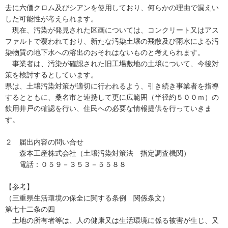
去に六価クロム及びシアンを使用しており、何らかの理由で漏えい
した可能性が考えられます。
現在、汚染が発見された区画については、コンクリート又はアス
ファルトで覆われており、新たな汚染土壌の飛散及び雨水による汚
染物質の地下水への溶出のおそれはないものと考えられます。
事業者は、汚染が確認された旧工場敷地の土壌について、今後対
策を検討するとしています。
県は、土壌汚染対策が適切に行われるよう、引き続き事業者を指導
するとともに、桑名市と連携して更に広範囲（半径約５００ｍ）の
飲用井戸の確認を行い、住民への必要な情報提供を行っていきま
す。
２ 届出内容の問い合せ
森本工産株式会社（土壌汚染対策法 指定調査機関）
電話：０５９－３５３－５５８８
【参考】
（三重県生活環境の保全に関する条例 関係条文）
第七十二条の四
土地の所有者等は、人の健康又は生活環境に係る被害が生じ、又