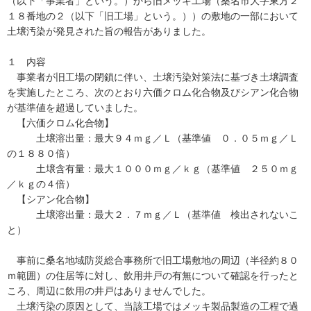
（以下「事業者」という。）から旧メッキ工場（桑名市大字東方２
１８番地の２（以下「旧工場」という。））の敷地の一部において
土壌汚染が発見された旨の報告がありました。
１ 内容
事業者が旧工場の閉鎖に伴い、土壌汚染対策法に基づき土壌調査
を実施したところ、次のとおり六価クロム化合物及びシアン化合物
が基準値を超過していました。
【六価クロム化合物】
土壌溶出量：最大９４ｍｇ／Ｌ（基準値 ０．０５ｍｇ／Ｌ
の１８８０倍）
土壌含有量：最大１０００ｍｇ／ｋｇ（基準値 ２５０ｍｇ
／ｋｇの４倍）
【シアン化合物】
土壌溶出量：最大２．７ｍｇ／Ｌ（基準値 検出されないこ
と）
事前に桑名地域防災総合事務所で旧工場敷地の周辺（半径約８０
ｍ範囲）の住居等に対し、飲用井戸の有無について確認を行ったと
ころ、周辺に飲用の井戸はありませんでした。
土壌汚染の原因として、当該工場ではメッキ製品製造の工程で過