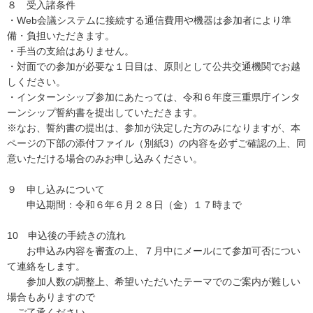
８ 受入諸条件
・Web会議システムに接続する通信費用や機器は参加者により準
備・負担いただきます。
・手当の支給はありません。
・対面での参加が必要な１日目は、原則として公共交通機関でお越
しください。
・インターンシップ参加にあたっては、令和６年度三重県庁インタ
ーンシップ誓約書を提出していただきます。
※なお、誓約書の提出は、参加が決定した方のみになりますが、本
ページの下部の添付ファイル（別紙3）の内容を必ずご確認の上、同
意いただける場合のみお申し込みください。
９ 申し込みについて
申込期間：令和６年６月２８日（金）１７時まで
10 申込後の手続きの流れ
お申込み内容を審査の上、７月中にメールにて参加可否につい
て連絡をします。
参加人数の調整上、希望いただいたテーマでのご案内が難しい
場合もありますので
ご了承ください。