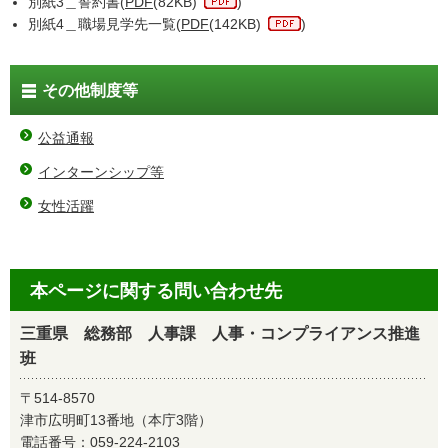
別紙3＿誓約書(
PDF
(82KB)
)
別紙4＿職場見学先一覧(
PDF
(142KB)
)
その他制度等
公益通報
インターンシップ等
女性活躍
本ページに関する問い合わせ先
三重県 総務部 人事課 人事・コンプライアンス推進
班
〒514-8570
津市広明町13番地（本庁3階）
電話番号：
059-224-2103