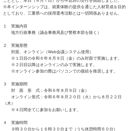
こととし、本日（６月７日）から申込みの受付を開始しました。
※本インターンシップは、就業体験の提供を通じた人材育成を目的
としており、三重県への採用選考活動とは一切関係ありません。
１ 実施内容
地方行政事務（議会事務局及び警察本部を除く）
２ 実施形態
対面、オンライン（Web会議システム使用）
※１日目の令和６年８月９日（金）のみ対面で実施します。
※２日目以降はオンラインのみで実施します。
※オンライン参加の際はパソコンでの接続を推奨します。
３ 実施期間
対 面 形 式：令和６年８月９日（金）
オンライン形式：令和６年８月２０日（火）から８月２２日
（木）
※４日間全てに参加をお願いします。
４ 実施時間
９時３０分から１６時３０分まで（うち休憩時間６０分）