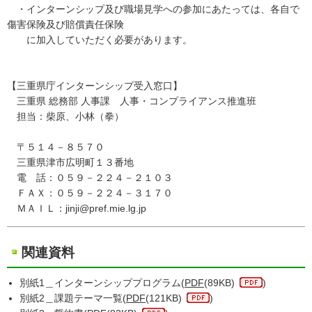
・インターンシップ及び職場見学への参加にあたっては、各自で
傷害保険及び賠償責任保険
に加入していただく必要があります。
【三重県庁インターンシップ受入窓口】
三重県 総務部 人事課 人事・コンプライアンス推進班
担当：柴原、小林（拳）
〒５１４－８５７０
三重県津市広明町１３番地
電 話：０５９－２２４－２１０３
ＦＡＸ：０５９－２２４－３１７０
ＭＡＩＬ：jinji@pref.mie.lg.jp
関連資料
別紙1＿インターンシッププログラム(
PDF
(89KB)
)
別紙2＿課題テーマ一覧(
PDF
(121KB)
)