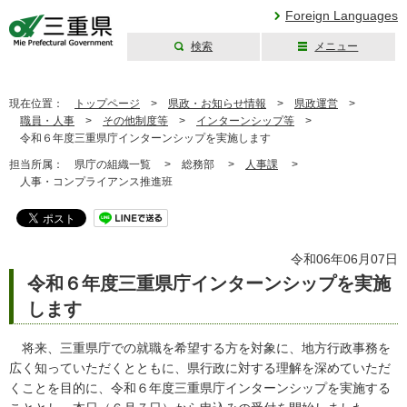
Foreign Languages
検索
メニュー
三重県公式ウェブ
サイト
現在位置：
トップページ
>
県政・お知らせ情報
>
県政運営
>
職員・人事
>
その他制度等
>
インターンシップ等
>
令和６年度三重県庁インターンシップを実施します
担当所属：
県庁の組織一覧 >
総務部 >
人事課
>
人事・コンプライアンス推進班
令和06年06月07日
令和６年度三重県庁インターンシップを実施
します
将来、三重県庁での就職を希望する方を対象に、地方行政事務を
広く知っていただくとともに、県行政に対する理解を深めていただ
くことを目的に、令和６年度三重県庁インターンシップを実施する