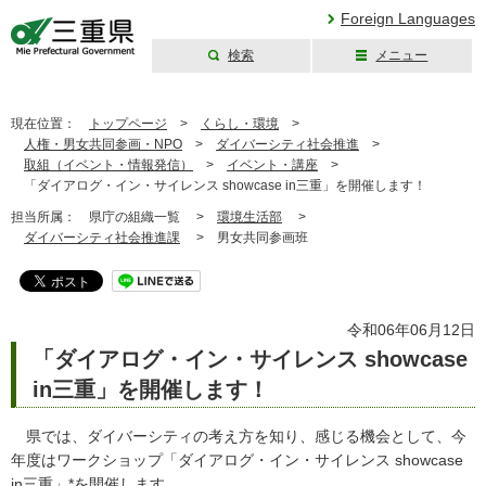
Foreign Languages
検索
メニュー
三重県公式ウェブ
サイト
現在位置：
トップページ
>
くらし・環境
>
人権・男女共同参画・NPO
>
ダイバーシティ社会推進
>
取組（イベント・情報発信）
>
イベント・講座
>
「ダイアログ・イン・サイレンス showcase in三重」を開催します！
担当所属：
県庁の組織一覧 >
環境生活部
>
ダイバーシティ社会推進課
>
男女共同参画班
令和06年06月12日
「ダイアログ・イン・サイレンス showcase
in三重」を開催します！
県では、ダイバーシティの考え方を知り、感じる機会として、今
年度はワークショップ「ダイアログ・イン・サイレンス showcase
in三重」*を開催します。