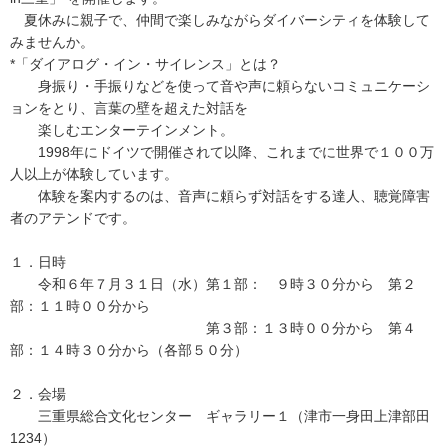
夏休みに親子で、仲間で楽しみながらダイバーシティを体験して
みませんか。
*「ダイアログ・イン・サイレンス」とは？
身振り・手振りなどを使って音や声に頼らないコミュニケーシ
ョンをとり、言葉の壁を超えた対話を
楽しむエンターテインメント。
1998年にドイツで開催されて以降、これまでに世界で１００万
人以上が体験しています。
体験を案内するのは、音声に頼らず対話をする達人、聴覚障害
者のアテンドです。
１．日時
令和６年７月３１日（水）第１部： ９時３０分から 第２
部：１１時００分から
第３部：１３時００分から 第４
部：１４時３０分から（各部５０分）
２．会場
三重県総合文化センター ギャラリー１（津市一身田上津部田
1234）