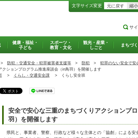
文字サイズ変更
元に戻す
縮小
サイ
健康・福祉・
スポーツ・
観光・産業・
犯
まちづく
子ども
教育・文化
しごと
>
防犯・交通安全・犯罪被害者支援等
>
防犯
>
犯罪のない安全で安
クションプログラム推進座談会（in鳥羽）を開催します
部
>
くらし・交通安全課
>
くらし安全班
安全で安心な三重のまちづくりアクションプロ
羽）を開催します
県民と、事業者、警察、行政など様々な主体との「協創」による安