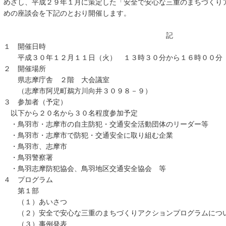
めざし、平成２９年１月に策定した「安全で安心な三重のまちづくり
めの座談会を下記のとおり開催します。
記
１ 開催日時
平成３０年１２月１１日（火） １３時３０分から１６時００分
２ 開催場所
県志摩庁舎 ２階 大会議室
（志摩市阿児町鵜方川向井３０９８－９）
３ 参加者（予定）
以下から２０名から３０名程度参加予定
・鳥羽市・志摩市の自主防犯・交通安全活動団体のリーダー等
・鳥羽市・志摩市で防犯・交通安全に取り組む企業
・鳥羽市、志摩市
・鳥羽警察署
・鳥羽志摩防犯協会、鳥羽地区交通安全協会 等
４ プログラム
第１部
（１）あいさつ
（２）安全で安心な三重のまちづくりアクションプログラムにつ
（３）事例発表