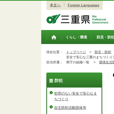
本文へ
Foreign Languages
三重県公式ウェブサイト
くらし・環境
防災・防
トップペ
ージ
現在位置：
トップページ
>
防災・防犯
安全で安心な三重のまちづくりア
担当所属：
県庁の組織一覧 >
環境生活
防犯
犯罪のない安全で安心なま
ちづくり
自主防犯活動団体等