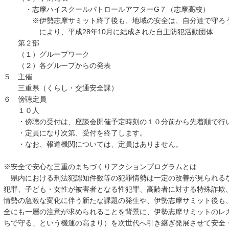
・志摩ハイスクールパトロールアフターG７（志摩高校）
※伊勢志摩サミット終了後も、地域の安全は、自分達で守ろう
により、平成28年10月に結成された自主防犯活動団体
第２部
（１）グループワーク
（２）各グループからの発表
５ 主催
三重県（くらし・交通安全課）
６ 傍聴定員
１０人
・傍聴の受付は、座談会開催予定時刻の１０分前から先着順で行
・定員になり次第、受付を終了します。
・なお、報道機関については、定員はありません。
※安全で安心な三重のまちづくりアクションプログラムとは
県内における刑法犯認知件数等の犯罪情勢は一定の改善が見られる
犯罪、子ども・女性が被害者となる性犯罪、高齢者に対する特殊詐欺
情勢の急激な変化に伴う新たな課題の発生や、伊勢志摩サミット後も
全にも一層の注意が求められることを背景に、伊勢志摩サミットのレ
ちで守る」という機運の高まり）を次世代へ引き継ぎ発展させて安全