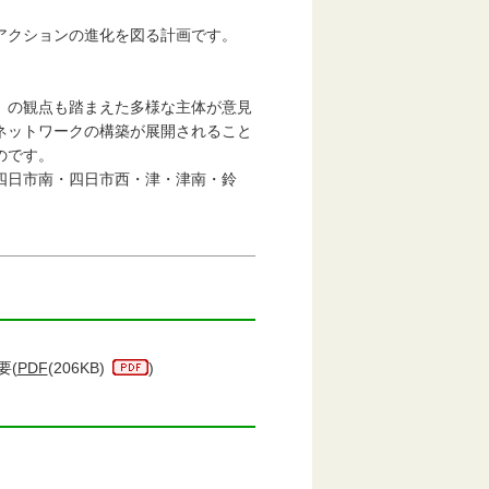
アクションの進化を図る計画です。
）の観点も踏まえた多様な主体が意見
ネットワークの構築が展開されること
のです。
四日市南・四日市西・津・津南・鈴
。
要(
PDF
(206KB)
)