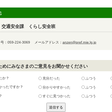
先
・交通安全課 くらし安全班
：059-224-3069
メールアドレス：
anzen@pref.mie.lg.jp
ためにみなさまのご意見をお聞かせください
たか？
充分だった
ふつう
かったですか？
分かりやすかった
ふつう
？
すぐに見つかった
ふつう