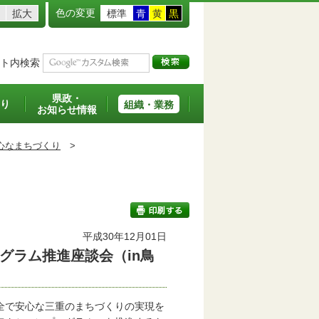
色の変更
拡大
標準
青
黄
黒
ト内検索
県政・
り
組織・業務
お知らせ情報
心なまちづくり
>
平成30年12月01日
グラム推進座談会（in鳥
印刷する
全で安心な三重のまちづくりの実現を