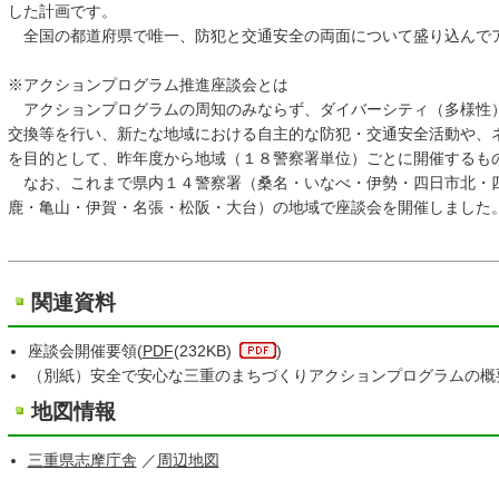
した計画です。
全国の都道府県で唯一、防犯と交通安全の両面について盛り込んで
※アクションプログラム推進座談会とは
アクションプログラムの周知のみならず、ダイバーシティ（多様性
交換等を行い、新たな地域における自主的な防犯・交通安全活動や、
を目的として、昨年度から地域（１８警察署単位）ごとに開催するも
なお、これまで県内１４警察署（桑名・いなべ・伊勢・四日市北・
鹿・亀山・伊賀・名張・松阪・大台）の地域で座談会を開催しました
関連資料
座談会開催要領(
PDF
(232KB)
)
（別紙）安全で安心な三重のまちづくりアクションプログラムの概
地図情報
三重県志摩庁舎
／
周辺地図