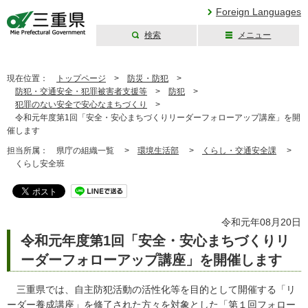
Foreign Languages
検索
メニュー
三重県公式ウェブ
サイト
現在位置：
トップページ
>
防災・防犯
>
防犯・交通安全・犯罪被害者支援等
>
防犯
>
犯罪のない安全で安心なまちづくり
>
令和元年度第1回「安全・安心まちづくりリーダーフォローアップ講座」を開
催します
担当所属：
県庁の組織一覧 >
環境生活部
>
くらし・交通安全課
>
くらし安全班
令和元年08月20日
令和元年度第1回「安全・安心まちづくりリ
ーダーフォローアップ講座」を開催します
三重県では、自主防犯活動の活性化等を目的として開催する「リ
ーダー養成講座」を修了された方々を対象とした「第１回フォロー