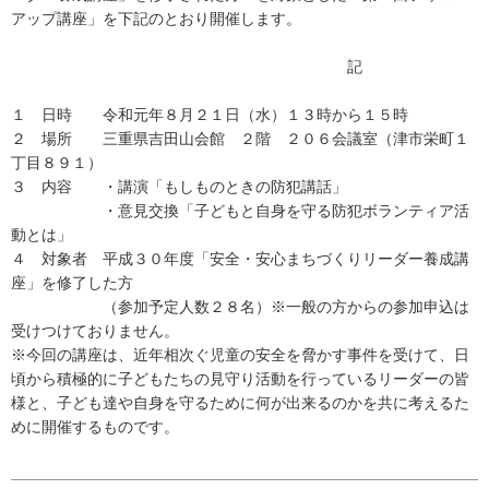
アップ講座」を下記のとおり開催します。
記
１ 日時 令和元年８月２１日（水）１３時から１５時
２ 場所 三重県吉田山会館 ２階 ２０６会議室（津市栄町１
丁目８９１）
３ 内容 ・講演「もしものときの防犯講話」
・意見交換「子どもと自身を守る防犯ボランティア活
動とは」
４ 対象者 平成３０年度「安全・安心まちづくりリーダー養成講
座」を修了した方
（参加予定人数２８名）※一般の方からの参加申込は
受けつけておりません。
※今回の講座は、近年相次ぐ児童の安全を脅かす事件を受けて、日
頃から積極的に子どもたちの見守り活動を行っているリーダーの皆
様と、子ども達や自身を守るために何が出来るのかを共に考えるた
めに開催するものです。