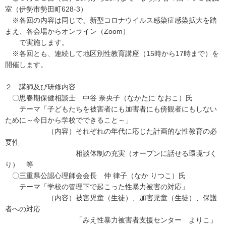
室（伊勢市勢田町628-3）
※各回の内容は同じで、新型コロナウイルス感染症感染拡大を踏
まえ、各会場からオンライン（Zoom）
で実施します。
※各回とも、連続して地区別性教育講座（15時から17時まで）を
開催します。
２ 講師及び研修内容
〇思春期保健相談士 中谷 奈央子（なかたに なおこ）氏
テーマ「子どもたちを被害者にも加害者にも傍観者にもしない
ために～今日から学校でできること～」
（内容）それぞれの年代に応じた計画的な性教育の必
要性
相談体制の充実（オープンに話せる環境づく
り） 等
〇三重県公認心理師会会長 仲 律子（なか りつこ）氏
テーマ「学校の管理下で起こった性暴力被害の対応」
（内容）被害児童（生徒）、加害児童（生徒）、保護
者への対応
「みえ性暴力被害者支援センター よりこ」