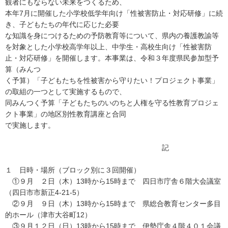
観者にもならない未来をつくるため、
本年7月に開催した小学校低学年向け「性被害防止・対応研修」に続
き、子どもたちの年代に応じた必要
な知識を身につけるための予防教育等について、県内の養護教諭等
を対象とした小学校高学年以上、中学生・高校生向け「性被害防
止・対応研修」を開催します。本事業は、令和３年度県民参加型予
算（みんつ
く予算）「子どもたちを性被害から守りたい！プロジェクト事業」
の取組の一つとして実施するもので、
同みんつく予算「子どもたちのいのちと人権を守る性教育プロジェ
クト事業」の地区別性教育講座と合同
で実施します。
記
１ 日時・場所（ブロック別に３回開催）
①９月 ２日（木）13時から15時まで 四日市庁舎６階大会議室
（四日市市新正4-21-5）
②９月 ９日（木）13時から15時まで 県総合教育センター多目
的ホール（津市大谷町12）
③９月１２日（日）13時から15時まで 伊勢庁舎４階４０１会議