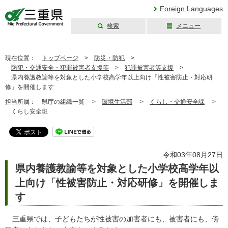
Foreign Languages
検索
メニュー
三重県公式ウェブ
サイト
現在位置：
トップページ
>
防災・防犯
>
防犯・交通安全・犯罪被害者支援等
>
犯罪被害者等支援
>
県内養護教諭等を対象とした小学校高学年以上向け「性被害防止・対応研
修」を開催します
担当所属：
県庁の組織一覧 >
環境生活部
>
くらし・交通安全課
>
くらし安全班
令和03年08月27日
県内養護教諭等を対象とした小学校高学年以
上向け「性被害防止・対応研修」を開催しま
す
三重県では、子どもたちが性被害の加害者にも、被害者にも、傍