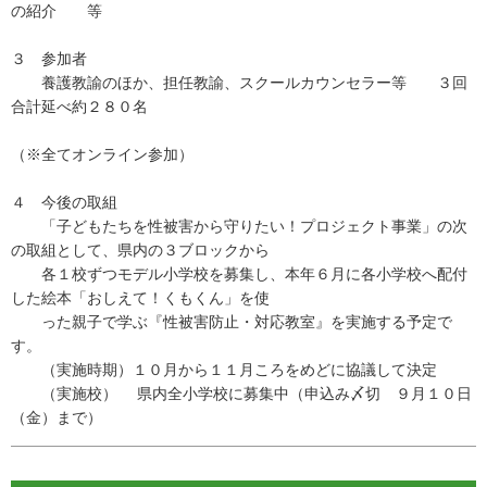
の紹介 等
３ 参加者
養護教諭のほか、担任教諭、スクールカウンセラー等 ３回
合計延べ約２８０名
（※全てオンライン参加）
４ 今後の取組
「子どもたちを性被害から守りたい！プロジェクト事業」の次
の取組として、県内の３ブロックから
各１校ずつモデル小学校を募集し、本年６月に各小学校へ配付
した絵本「おしえて！くもくん」を使
った親子で学ぶ『性被害防止・対応教室』を実施する予定で
す。
（実施時期）１０月から１１月ころをめどに協議して決定
（実施校） 県内全小学校に募集中（申込み〆切 ９月１０日
（金）まで）